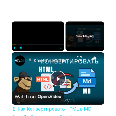
×
Now Playing
×
Play
Unmute
Fullscreen
📄 Как Конвертировать HTML в MD Онлайн Бесплатно | Без Установки Программ
Play Video
Watch on
📄 Как Конвертировать HTML в MD