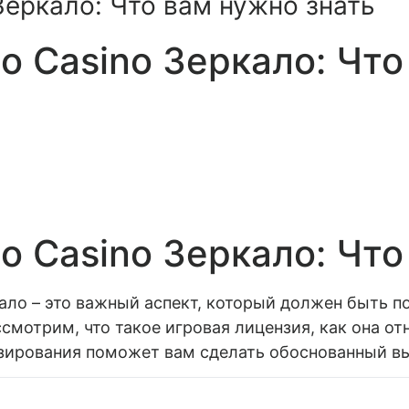
Зеркало: Что вам нужно знать
o Casino Зеркало: Что
o Casino Зеркало: Что
ало – это важный аспект, который должен быть по
смотрим, что такое игровая лицензия, как она отн
зирования поможет вам сделать обоснованный выб