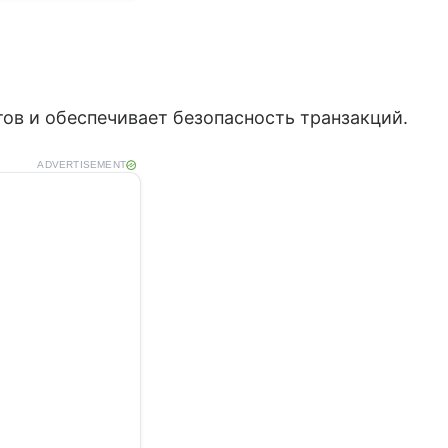
ов и обеспечивает безопасность транзакций.
ADVERTISEMENT