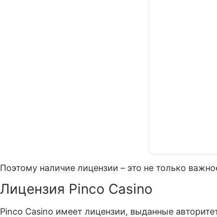
Поэтому наличие лицензии – это не только важное
Лицензия Pinco Casino
Pinco Casino имеет лицензии, выданные авторит