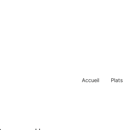
Accueil
Plats