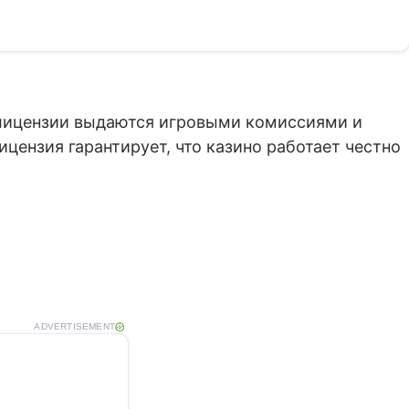
 лицензии выдаются игровыми комиссиями и
цензия гарантирует, что казино работает честно
ADVERTISEMENT