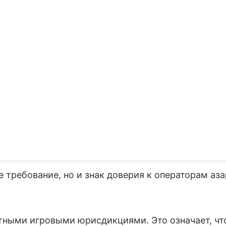
 требование, но и знак доверия к операторам аза
етными игровыми юрисдикциями. Это означает, чт