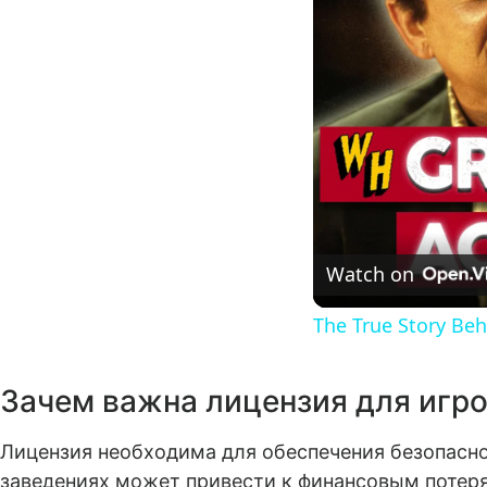
Watch on
The True Story Beh
Зачем важна лицензия для игр
Лицензия необходима для обеспечения безопаснос
заведениях может привести к финансовым потеря