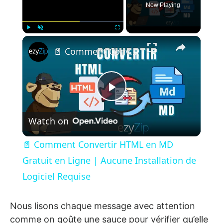
Now Playing
×
Play
Unmute
Fullscreen
📄 Comment Convertir HTML en MD Gratuit en Ligne | Aucune Installation de Logiciel Requise
Play Video
Watch on
📄 Comment Convertir HTML en MD
Gratuit en Ligne | Aucune Installation de
Logiciel Requise
Nous lisons chaque message avec attention
comme on goûte une sauce pour vérifier qu’elle