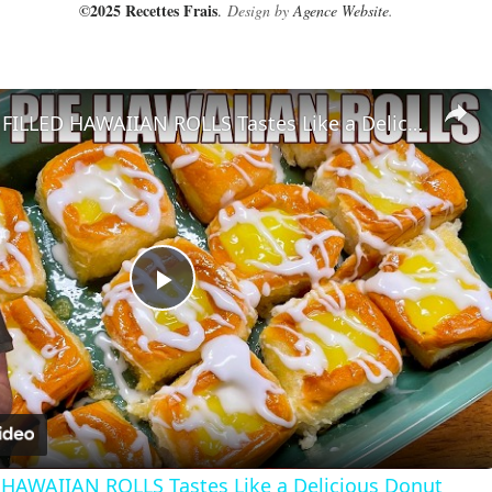
©2025 Recettes Frais
.
Design by
Agence Website
.
LEMON PIE FILLED HAWAIIAN ROLLS Tastes Like a Delicious Donut
Play Video
HAWAIIAN ROLLS Tastes Like a Delicious Donut