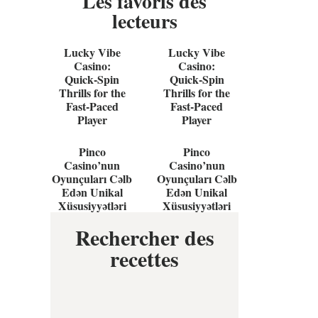
Les favoris des
lecteurs
Lucky Vibe
Lucky Vibe
Casino:
Casino:
Quick‑Spin
Quick‑Spin
Thrills for the
Thrills for the
Fast‑Paced
Fast‑Paced
Player
Player
Pinco
Pinco
Casino’nun
Casino’nun
Oyunçuları Cəlb
Oyunçuları Cəlb
Edən Unikal
Edən Unikal
Xüsusiyyətləri
Xüsusiyyətləri
Rechercher des
recettes