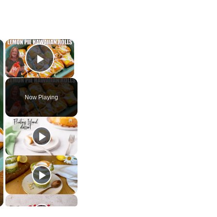
×
×
Play Video
Now Playing