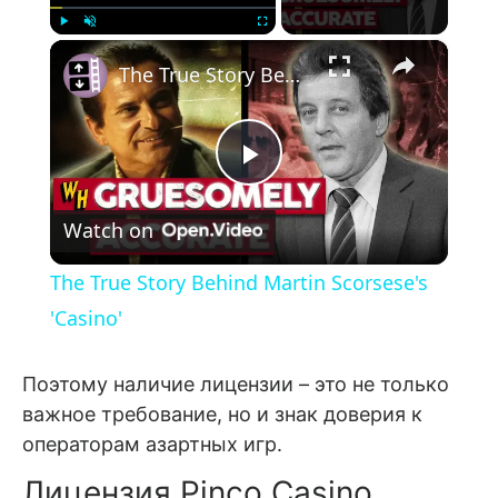
×
Play
Unmute
Fullscreen
The True Story Behind Martin Scorsese's 'Casino'
Play Video
Watch on
The True Story Behind Martin Scorsese's
'Casino'
Поэтому наличие лицензии – это не только
важное требование, но и знак доверия к
операторам азартных игр.
Лицензия Pinco Casino