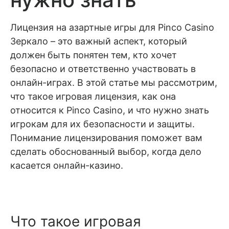
Лицензия на азартные игры для Pinco Casino
Зеркало – это важный аспект, который
должен быть понятен тем, кто хочет
безопасно и ответственно участвовать в
онлайн-играх. В этой статье мы рассмотрим,
что такое игровая лицензия, как она
относится к Pinco Casino, и что нужно знать
игрокам для их безопасности и защиты.
Понимание лицензирования поможет вам
сделать обоснованный выбор, когда дело
касается онлайн-казино.
Что такое игровая