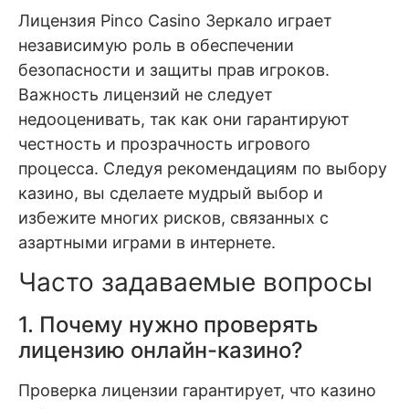
Лицензия Pinco Casino Зеркало играет
независимую роль в обеспечении
безопасности и защиты прав игроков.
Важность лицензий не следует
недооценивать, так как они гарантируют
честность и прозрачность игрового
процесса. Следуя рекомендациям по выбору
казино, вы сделаете мудрый выбор и
избежите многих рисков, связанных с
азартными играми в интернете.
Часто задаваемые вопросы
1. Почему нужно проверять
лицензию онлайн-казино?
Проверка лицензии гарантирует, что казино