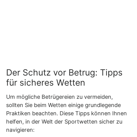
Der Schutz vor Betrug: Tipps
für sicheres Wetten
Um mögliche Betrügereien zu vermeiden,
sollten Sie beim Wetten einige grundlegende
Praktiken beachten. Diese Tipps können Ihnen
helfen, in der Welt der Sportwetten sicher zu
navigieren: