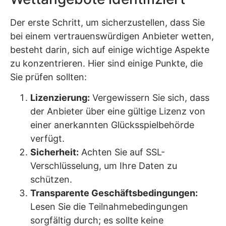
Der erste Schritt, um sicherzustellen, dass Sie
bei einem vertrauenswürdigen Anbieter wetten,
besteht darin, sich auf einige wichtige Aspekte
zu konzentrieren. Hier sind einige Punkte, die
Sie prüfen sollten:
Lizenzierung:
Vergewissern Sie sich, dass
der Anbieter über eine gültige Lizenz von
einer anerkannten Glücksspielbehörde
verfügt.
Sicherheit:
Achten Sie auf SSL-
Verschlüsselung, um Ihre Daten zu
schützen.
Transparente Geschäftsbedingungen:
Lesen Sie die Teilnahmebedingungen
sorgfältig durch; es sollte keine