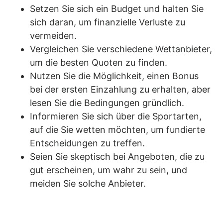
Setzen Sie sich ein Budget und halten Sie
sich daran, um finanzielle Verluste zu
vermeiden.
Vergleichen Sie verschiedene Wettanbieter,
um die besten Quoten zu finden.
Nutzen Sie die Möglichkeit, einen Bonus
bei der ersten Einzahlung zu erhalten, aber
lesen Sie die Bedingungen gründlich.
Informieren Sie sich über die Sportarten,
auf die Sie wetten möchten, um fundierte
Entscheidungen zu treffen.
Seien Sie skeptisch bei Angeboten, die zu
gut erscheinen, um wahr zu sein, und
meiden Sie solche Anbieter.