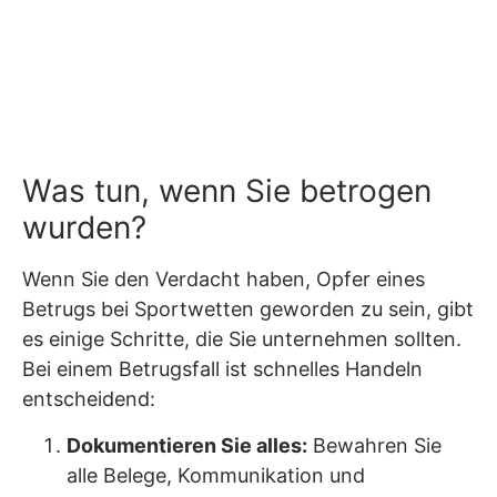
Was tun, wenn Sie betrogen
wurden?
Wenn Sie den Verdacht haben, Opfer eines
Betrugs bei Sportwetten geworden zu sein, gibt
es einige Schritte, die Sie unternehmen sollten.
Bei einem Betrugsfall ist schnelles Handeln
entscheidend:
Dokumentieren Sie alles:
Bewahren Sie
alle Belege, Kommunikation und