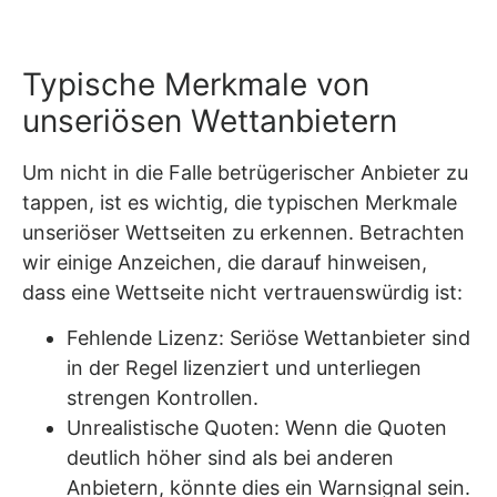
Typische Merkmale von
unseriösen Wettanbietern
Um nicht in die Falle betrügerischer Anbieter zu
tappen, ist es wichtig, die typischen Merkmale
unseriöser Wettseiten zu erkennen. Betrachten
wir einige Anzeichen, die darauf hinweisen,
dass eine Wettseite nicht vertrauenswürdig ist:
Fehlende Lizenz: Seriöse Wettanbieter sind
in der Regel lizenziert und unterliegen
strengen Kontrollen.
Unrealistische Quoten: Wenn die Quoten
deutlich höher sind als bei anderen
Anbietern, könnte dies ein Warnsignal sein.