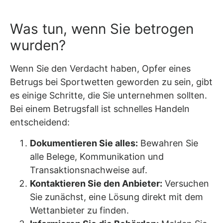
Was tun, wenn Sie betrogen
wurden?
Wenn Sie den Verdacht haben, Opfer eines
Betrugs bei Sportwetten geworden zu sein, gibt
es einige Schritte, die Sie unternehmen sollten.
Bei einem Betrugsfall ist schnelles Handeln
entscheidend:
Dokumentieren Sie alles:
Bewahren Sie
alle Belege, Kommunikation und
Transaktionsnachweise auf.
Kontaktieren Sie den Anbieter:
Versuchen
Sie zunächst, eine Lösung direkt mit dem
Wettanbieter zu finden.