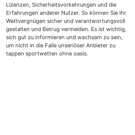
Lizenzen, Sicherheitsvorkehrungen und die
Erfahrungen anderer Nutzer. So können Sie Ihr
Wettvergnügen sicher und verantwortungsvoll
gestalten und Betrug vermeiden. Es ist wichtig,
sich gut zu informieren und wachsam zu sein,
um nicht in die Falle unseriöser Anbieter zu
tappen
sportwetten ohne oasis
.