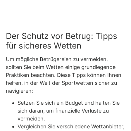
Der Schutz vor Betrug: Tipps
für sicheres Wetten
Um mögliche Betrügereien zu vermeiden,
sollten Sie beim Wetten einige grundlegende
Praktiken beachten. Diese Tipps können Ihnen
helfen, in der Welt der Sportwetten sicher zu
navigieren:
Setzen Sie sich ein Budget und halten Sie
sich daran, um finanzielle Verluste zu
vermeiden.
Vergleichen Sie verschiedene Wettanbieter,