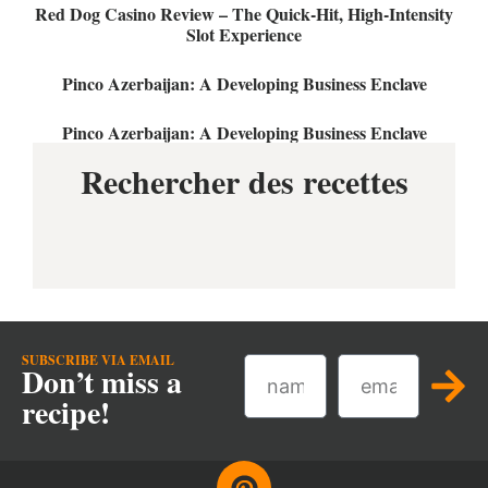
Red Dog Casino Review – The Quick‑Hit, High‑Intensity
Slot Experience
Pinco Azerbaijan: A Developing Business Enclave
Pinco Azerbaijan: A Developing Business Enclave
Rechercher des recettes
SUBSCRIBE VIA EMAIL
Don’t miss a
recipe!