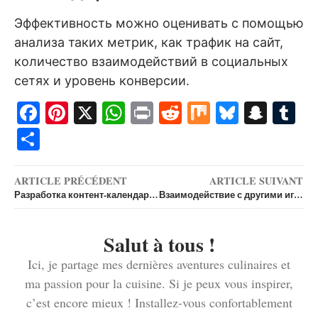
Эффективность можно оценивать с помощью
анализа таких метрик, как трафик на сайт,
количество взаимодействий в социальных
сетях и уровень конверсии.
Facebook
Pinterest
X
WhatsApp
Print
Reddit
Mix
Bluesk
Snap
T
Share
ARTICLE PRÉCÉDENT
ARTICLE SUIVANT
Разработка контент-календаря с элементами 1вин
Взаимодействие с другими игроками на 1win казино
Salut à tous !
Ici, je partage mes dernières aventures culinaires et
ma passion pour la cuisine. Si je peux vous inspirer,
c’est encore mieux ! Installez-vous confortablement