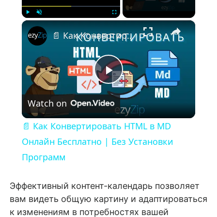
×
Play
Unmute
Fullscreen
📄 Как Конвертировать HTML в MD Онлайн Бесплатно | Без Установки Программ
Play Video
Watch on
📄 Как Конвертировать HTML в MD
Онлайн Бесплатно | Без Установки
Программ
Эффективный контент-календарь позволяет
вам видеть общую картину и адаптироваться
к изменениям в потребностях вашей