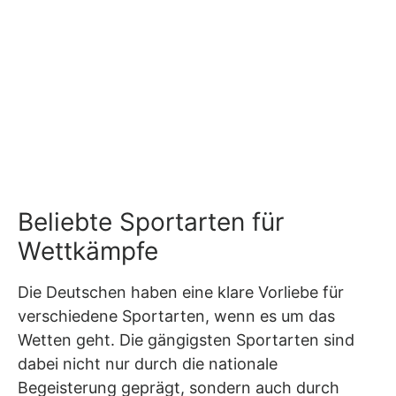
Beliebte Sportarten für
Wettkämpfe
Die Deutschen haben eine klare Vorliebe für
verschiedene Sportarten, wenn es um das
Wetten geht. Die gängigsten Sportarten sind
dabei nicht nur durch die nationale
Begeisterung geprägt, sondern auch durch