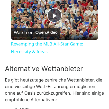
Play Video
Watch on
Revamping the MLB All-Star Game:
Necessity & Ideas
Alternative Wettanbieter
Es gibt heutzutage zahlreiche Wettanbieter, die
eine vielseitige Wett-Erfahrung ermöglichen,
ohne auf Oasis zurückzugreifen. Hier sind einige
empfohlene Alternativen: