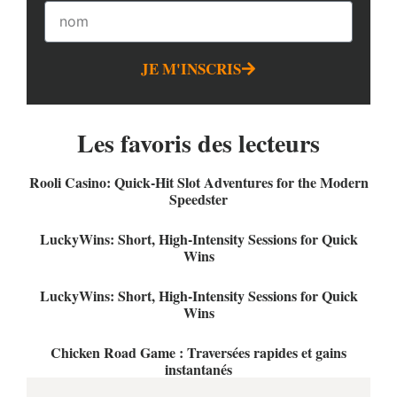
JE M'INSCRIS
Les favoris des lecteurs
Rooli Casino: Quick‑Hit Slot Adventures for the Modern
Speedster
LuckyWins: Short, High‑Intensity Sessions for Quick
Wins
LuckyWins: Short, High‑Intensity Sessions for Quick
Wins
Chicken Road Game : Traversées rapides et gains
instantanés