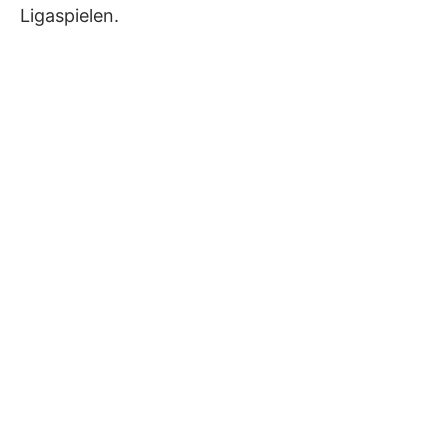
Ligaspielen.