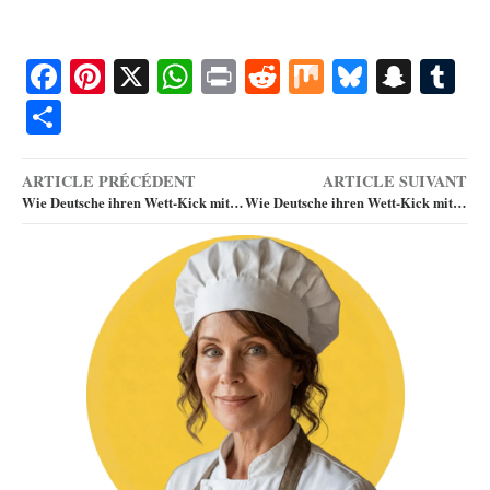
Facebook
Pinterest
X
WhatsApp
Print
Reddit
Mix
Bluesk
Snap
T
Share
ARTICLE PRÉCÉDENT
ARTICLE SUIVANT
Wie Deutsche ihren Wett-Kick mit beliebten Sportarten ohne Oasis finden
Wie Deutsche ihren Wett-Kick mit beliebten Sportarten ohne Oasis finden