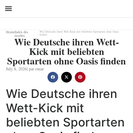
Home
Index des
Wie Deutsche ihren Wett-Kick mit beliebten Sportarten ohne Oasis
finden
recettes
Wie Deutsche ihren Wett-
Kick mit beliebten
Sportarten ohne Oasis finden
July 8, 2026
| par:
omar
Wie Deutsche ihren
Wett-Kick mit
beliebten Sportarten