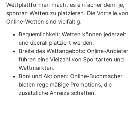
Wettplattformen macht es einfacher denn je,
spontan Wetten zu platzieren. Die Vorteile von
Online-Wetten sind vielfältig:
Bequemlichkeit: Wetten können jederzeit
und überall platziert werden.
Breite des Wettangebots: Online-Anbieter
führen eine Vielzahl von Sportarten und
Wettmärkten.
Boni und Aktionen: Online-Buchmacher
bieten regelmäßige Promotions, die
zusätzliche Anreize schaffen.