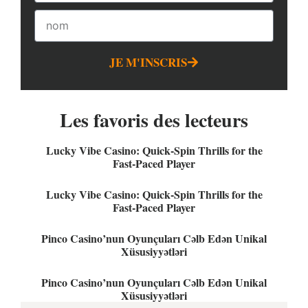
JE M'INSCRIS
Les favoris des lecteurs
Lucky Vibe Casino: Quick‑Spin Thrills for the
Fast‑Paced Player
Lucky Vibe Casino: Quick‑Spin Thrills for the
Fast‑Paced Player
Pinco Casino’nun Oyunçuları Cəlb Edən Unikal
Xüsusiyyətləri
Pinco Casino’nun Oyunçuları Cəlb Edən Unikal
Xüsusiyyətləri