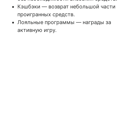
Кэшбэки — возврат небольшой части
проигранных средств.
Лояльные программы — награды за
активную игру.