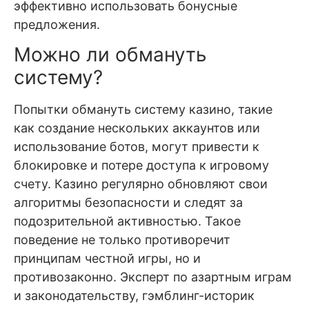
эффективно использовать бонусные
предложения.
Можно ли обмануть
систему?
Попытки обмануть систему казино, такие
как создание нескольких аккаунтов или
использование ботов, могут привести к
блокировке и потере доступа к игровому
счету. Казино регулярно обновляют свои
алгоритмы безопасности и следят за
подозрительной активностью. Такое
поведение не только противоречит
принципам честной игры, но и
противозаконно. Эксперт по азартным играм
и законодательству,
гэмблинг-историк