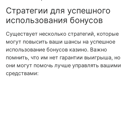
Стратегии для успешного
использования бонусов
Существует несколько стратегий, которые
могут повысить ваши шансы на успешное
использование бонусов казино. Важно
помнить, что им нет гарантии выигрыша, но
они могут помочь лучше управлять вашими
средствами: