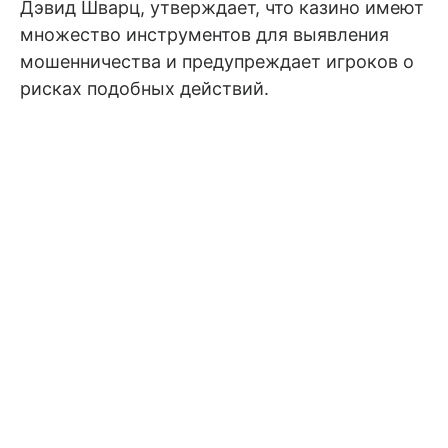
Дэвид Шварц
, утверждает, что казино имеют
множество инструментов для выявления
мошенничества и предупреждает игроков о
рисках подобных действий.