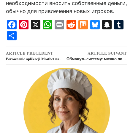
необходимости вносить собственные деньги,
обычно для привлечения новых игроков.
Facebook
Pinterest
X
WhatsApp
Print
Reddit
Mix
Bluesk
Snap
T
Share
ARTICLE PRÉCÉDENT
ARTICLE SUIVANT
Porównanie aplikacji Mostbet na Androida z innymi platformami bukmacherskimi
Обмануть систему: можно ли заработать на бонусах казино Пинко?