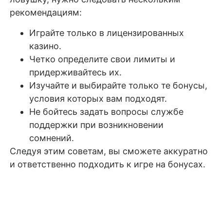
рекомендациям:
Играйте только в лицензированных
казино.
Четко определите свои лимиты и
придерживайтесь их.
Изучайте и выбирайте только те бонусы,
условия которых вам подходят.
Не бойтесь задать вопросы службе
поддержки при возникновении
сомнений.
Следуя этим советам, вы сможете аккуратно
и ответственно подходить к игре на бонусах.