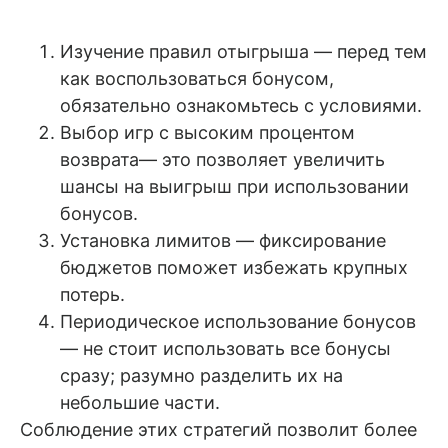
Изучение правил отыгрыша — перед тем
как воспользоваться бонусом,
обязательно ознакомьтесь с условиями.
Выбор игр с высоким процентом
возврата— это позволяет увеличить
шансы на выигрыш при использовании
бонусов.
Установка лимитов — фиксирование
бюджетов поможет избежать крупных
потерь.
Периодическое использование бонусов
— не стоит использовать все бонусы
сразу; разумно разделить их на
небольшие части.
Соблюдение этих стратегий позволит более