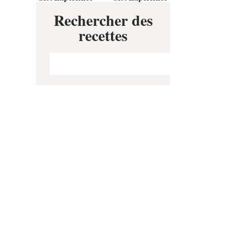
Rechercher des
recettes