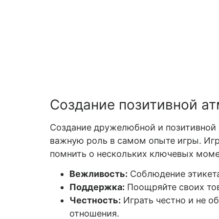
Создание позитивной а
Создание дружелюбной и позитивной 
важную роль в самом опыте игры. Иг
помнить о нескольких ключевых моме
Вежливость:
Соблюдение этикета
Поддержка:
Поощряйте своих тов
Честность:
Играть честно и не о
отношения.