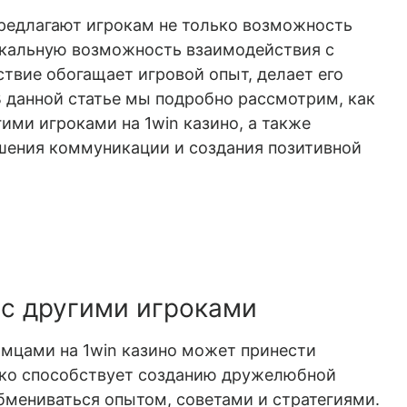
 предлагают игрокам не только возможность
никальную возможность взаимодействия с
твие обогащает игровой опыт, делает его
 данной статье мы подробно рассмотрим, как
ими игроками на 1win казино, а также
шения коммуникации и создания позитивной
с другими игроками
омцами на 1win казино может принести
ько способствует созданию дружелюбной
бмениваться опытом, советами и стратегиями.