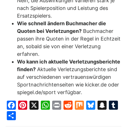
Nein, die Auswirkungen variieren stark je
nach Spielerposition und Leistung des
Ersatzspielers.
Wie schnell ändern Buchmacher die
Quoten bei Verletzungen?
Buchmacher
passen ihre Quoten in der Regel in Echtzeit
an, sobald sie von einer Verletzung
erfahren.
Wo kann ich aktuelle Verletzungsberichte
finden?
Aktuelle Verletzungsberichte sind
auf verschiedenen vertrauenswürdigen
Sportnachrichtenseiten wie
kicker.de
oder
spiegel.de/sport
verfügbar.
Facebook
Pinterest
X
WhatsApp
Print
Reddit
Mix
Bluesk
Snap
T
Share