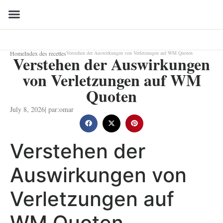
Home
Index des recettes
Verstehen der Auswirkungen von Verletzungen auf WM Quoten
Verstehen der Auswirkungen
von Verletzungen auf WM
Quoten
July 8, 2026
| par:
omar
Verstehen der
Auswirkungen von
Verletzungen auf
WM Quoten