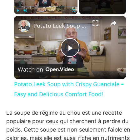
×
Play
Unmute
Fullscreen
Potato Leek Soup with Crispy Guanciale – Easy and Delicious Comfort Food!
Play Video
Watch on
Potato Leek Soup with Crispy Guanciale –
Easy and Delicious Comfort Food!
La soupe de régime au chou est une recette
populaire pour ceux qui cherchent à perdre du
poids. Cette soupe est non seulement faible en
calories, mais elle est aussi riche en nutriments