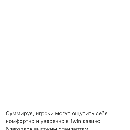
Суммируя, игроки могут ощутить себя
комфортно и уверенно в 1win казино
благодаря высоким стандартам