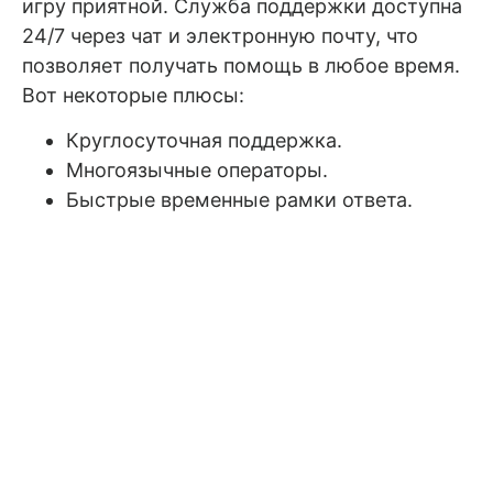
игру приятной. Служба поддержки доступна
24/7 через чат и электронную почту, что
позволяет получать помощь в любое время.
Вот некоторые плюсы:
Круглосуточная поддержка.
Многоязычные операторы.
Быстрые временные рамки ответа.