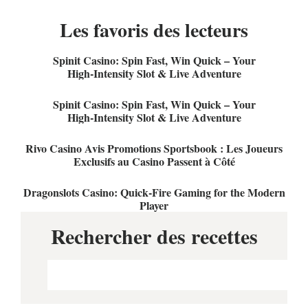
Les favoris des lecteurs
Spinit Casino: Spin Fast, Win Quick – Your
High‑Intensity Slot & Live Adventure
Spinit Casino: Spin Fast, Win Quick – Your
High‑Intensity Slot & Live Adventure
Rivo Casino Avis Promotions Sportsbook : Les Joueurs
Exclusifs au Casino Passent à Côté
Dragonslots Casino: Quick‑Fire Gaming for the Modern
Player
Rechercher des recettes