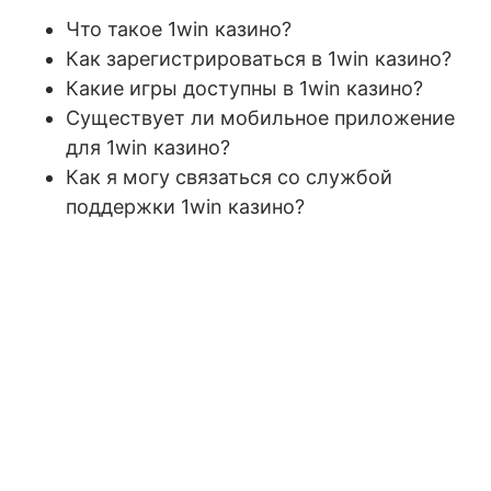
Что такое 1win казино?
Как зарегистрироваться в 1win казино?
Какие игры доступны в 1win казино?
Существует ли мобильное приложение
для 1win казино?
Как я могу связаться со службой
поддержки 1win казино?