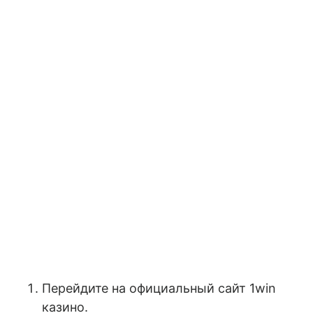
Перейдите на официальный сайт 1win
казино.