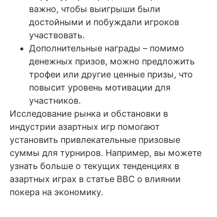
важно, чтобы выигрыши были
достойными и побуждали игроков
участвовать.
Дополнительные награды – помимо
денежных призов, можно предложить
трофеи или другие ценные призы, что
повысит уровень мотивации для
участников.
Исследование рынка и обстановки в
индустрии азартных игр помогают
установить привлекательные призовые
суммы для турниров. Например, вы можете
узнать больше о текущих тенденциях в
азартных играх в
статье BBC о влиянии
покера на экономику
.