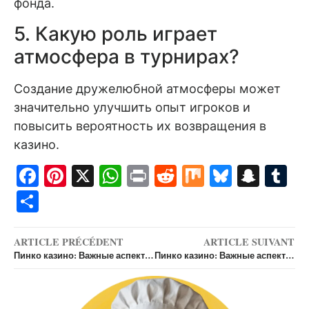
фонда.
5. Какую роль играет
атмосфера в турнирах?
Создание дружелюбной атмосферы может
значительно улучшить опыт игроков и
повысить вероятность их возвращения в
казино.
Facebook
Pinterest
X
WhatsApp
Print
Reddit
Mix
Bluesk
Snap
T
Share
ARTICLE PRÉCÉDENT
ARTICLE SUIVANT
Пинко казино: Важные аспекты проведения турниров
Пинко казино: Важные аспекты проведения турниров