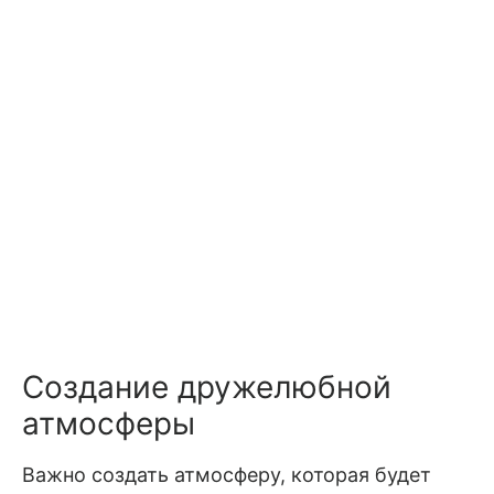
Создание дружелюбной
атмосферы
Важно создать атмосферу, которая будет