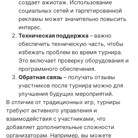
создает ажиотаж. Использование
социальных сетей и таргетированной
рекламы может значительно повысить
интерес.
Техническая поддержка
– важно
обеспечить техническую часть, чтобы
избежать проблем во время турнира.
Это включает проверку оборудования и
программного обеспечения.
Обратная связь
– получать отзывы
участников после турнира можно для
улучшения будущих мероприятий.
В отличие от традиционных игр, турниры
требуют активного управления и
взаимодействия с участниками, что
добавляет дополнительные сложности
организаторам. Например, вы можете