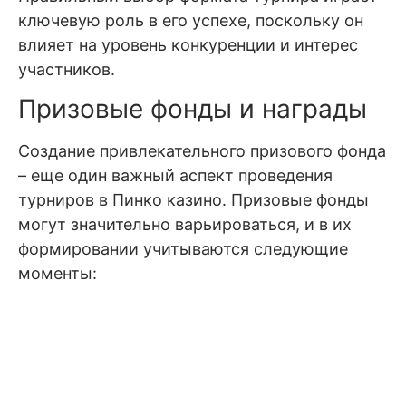
ключевую роль в его успехе, поскольку он
влияет на уровень конкуренции и интерес
участников.
Призовые фонды и награды
Создание привлекательного призового фонда
– еще один важный аспект проведения
турниров в Пинко казино. Призовые фонды
могут значительно варьироваться, и в их
формировании учитываются следующие
моменты: