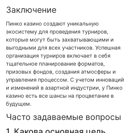
Заключение
Пинко казино создают уникальную
экосистему для проведения турниров,
которые могут быть захватывающими и
выгодными для всех участников. Успешная
организация турниров включает в себя
тщательное планирование форматов,
призовых фондов, создания атмосферы и
управления процессом. С учетом инноваций
и изменений в азартной индустрии, у Пинко
казино есть все шансы на процветание в
будущем.
Часто задаваемые вопросы
1. Какова основная цель