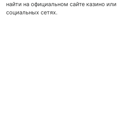
найти на официальном сайте казино или
социальных сетях.