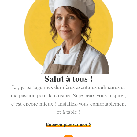
Salut à tous !
Ici, je partage mes dernières aventures culinaires et
ma passion pour la cuisine. Si je peux vous inspirer,
c’est encore mieux ! Installez-vous confortablement
et à table !
En savoir plus sur moi