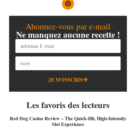
Abonnez-vous par e-mail
Ne manquez aucune recette !
JE M'INSCRIS
Les favoris des lecteurs
Red Dog Casino Review – The Quick‑Hit, High‑Intensity
Slot Experience