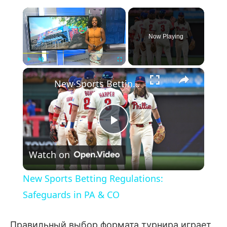
×
Now Playing
×
Play
Unmute
Fullscreen
New Sports Betting Regulations: Safeguards in PA & CO
Play Video
Watch on
New Sports Betting Regulations:
Safeguards in PA & CO
Правильный выбор формата турнира играет