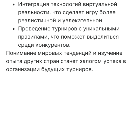
Интеграция технологий виртуальной
реальности, что сделает игру более
реалистичной и увлекательной.
Проведение турниров с уникальными
правилами, что поможет выделиться
среди конкурентов.
Понимание мировых тенденций и изучение
опыта других стран станет залогом успеха в
организации будущих турниров.