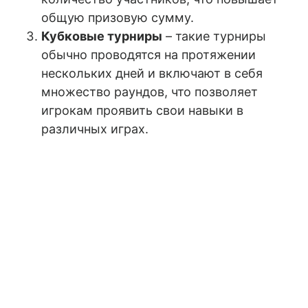
общую призовую сумму.
Кубковые турниры
– такие турниры
обычно проводятся на протяжении
нескольких дней и включают в себя
множество раундов, что позволяет
игрокам проявить свои навыки в
различных играх.