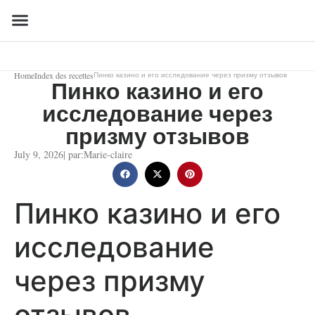
Home
Index des recettes
Пинко казино и его исследование через призму отзывов
Пинко казино и его
исследование через
призму отзывов
July 9, 2026
| par:
Marie-claire
Пинко казино и его
исследование
через призму
отзывов