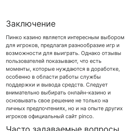
Заключение
Пинко казино является интересным выбором
для игроков, предлагая разнообразие игр и
возможности для выиграть. Однако отзывы
пользователей показывают, что есть
моменты, которые нуждаются в доработке,
особенно в области работы службы
поддержки и вывода средств. Следует
внимательно выбирать онлайн-казино и
основывать свое решение не только на
личных предпочтениях, но и на опыте других
игроков
официальный сайт pinco
.
Часто задаваемые вопросы