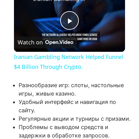
Play Video
Watch on
Iranian Gambling Network Helped Funnel
$4 Billion Through Crypto.
Разнообразие игр: слоты, настольные
игры, живые казино.
Удобный интерфейс и навигация по
сайту.
Регулярные акции и турниры с призами.
Проблемы с выводом средств и
задержки в обработке запросов.