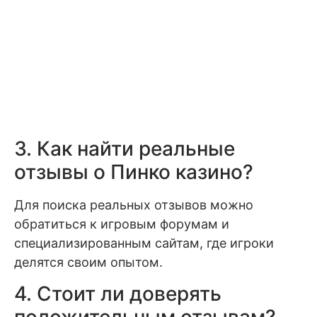
3. Как найти реальные
отзывы о Пинко казино?
Для поиска реальных отзывов можно
обратиться к игровым форумам и
специализированным сайтам, где игроки
делятся своим опытом.
4. Стоит ли доверять
положительным отзывам?