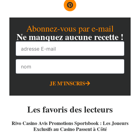
Abonnez-vous par e-mail
Ne manquez aucune recette !
JE M'INSCRIS
Les favoris des lecteurs
Rivo Casino Avis Promotions Sportsbook : Les Joueurs
Exclusifs au Casino Passent à Côté