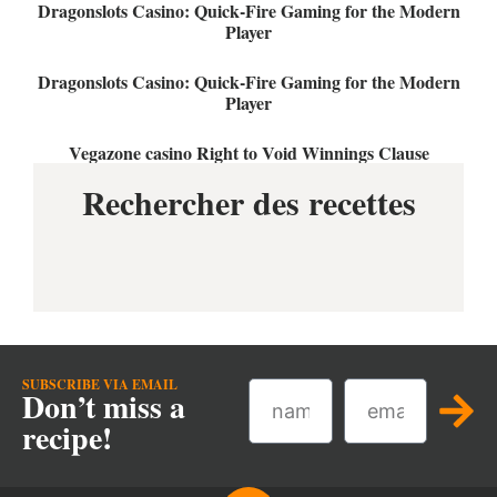
Dragonslots Casino: Quick‑Fire Gaming for the Modern
Player
Dragonslots Casino: Quick‑Fire Gaming for the Modern
Player
Vegazone casino Right to Void Winnings Clause
Rechercher des recettes
SUBSCRIBE VIA EMAIL
Don’t miss a
recipe!