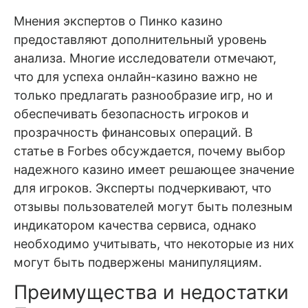
Мнения экспертов о Пинко казино
предоставляют дополнительный уровень
анализа. Многие исследователи отмечают,
что для успеха онлайн-казино важно не
только предлагать разнообразие игр, но и
обеспечивать безопасность игроков и
прозрачность финансовых операций. В
статье
в Forbes
обсуждается, почему выбор
надежного казино имеет решающее значение
для игроков. Эксперты подчеркивают, что
отзывы пользователей могут быть полезным
индикатором качества сервиса, однако
необходимо учитывать, что некоторые из них
могут быть подвержены манипуляциям.
Преимущества и недостатки