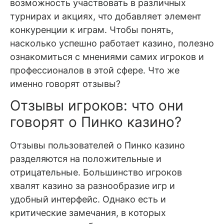
возможность участвовать в различных
турнирах и акциях, что добавляет элемент
конкуренции к играм. Чтобы понять,
насколько успешно работает казино, полезно
ознакомиться с мнениями самих игроков и
профессионалов в этой сфере. Что же
именно говорят отзывы?
Отзывы игроков: что они
говорят о Пинко казино?
Отзывы пользователей о Пинко казино
разделяются на положительные и
отрицательные. Большинство игроков
хвалят казино за разнообразие игр и
удобный интерфейс. Однако есть и
критические замечания, в которых