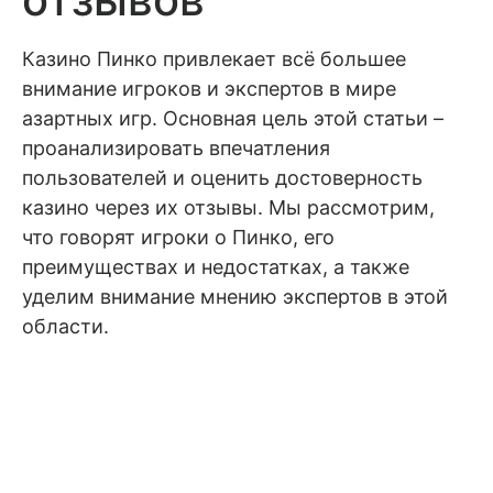
Казино Пинко привлекает всё большее
внимание игроков и экспертов в мире
азартных игр. Основная цель этой статьи –
проанализировать впечатления
пользователей и оценить достоверность
казино через их отзывы. Мы рассмотрим,
что говорят игроки о Пинко, его
преимуществах и недостатках, а также
уделим внимание мнению экспертов в этой
области.