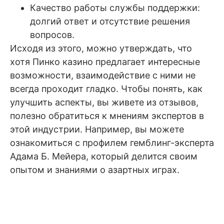
Качество работы службы поддержки:
долгий ответ и отсутствие решения
вопросов.
Исходя из этого, можно утверждать, что
хотя Пинко казино предлагает интересные
возможности, взаимодействие с ними не
всегда проходит гладко. Чтобы понять, как
улучшить аспекты, вы живете из отзывов,
полезно обратиться к мнениям экспертов в
этой индустрии. Например, вы можете
ознакомиться с профилем
гемблинг-эксперта
Адама Б. Мейера
, который делится своим
опытом и знаниями о азартных играх.