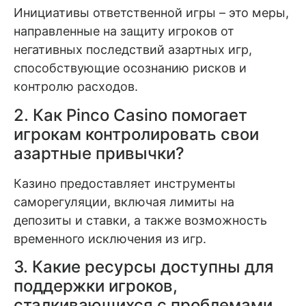
Инициативы ответственной игры – это меры,
направленные на защиту игроков от
негативных последствий азартных игр,
способствующие осознанию рисков и
контролю расходов.
2. Как Pinco Casino помогает
игрокам контролировать свои
азартные привычки?
Казино предоставляет инструменты
саморегуляции, включая лимиты на
депозиты и ставки, а также возможность
временного исключения из игр.
3. Какие ресурсы доступны для
поддержки игроков,
сталкивающихся с проблемами