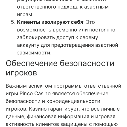
ответственного подхода к азартным
играм.
Клиенты изолируют себя
: Это
возможность временно или постоянно
заблокировать доступ к своему
аккаунту для предотвращения азартной
зависимости.
Обеспечение безопасности
игроков
Важным аспектом программы ответственной
игры Pinco Casino является обеспечение
безопасности и конфиденциальности
игроков. Казино гарантирует, что все личные
данные, финансовая информация и игровая
активность клиентов защищены с помощью