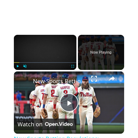
×
Now Playing
×
Play
Unmute
Fullscreen
New Sports Betting Regulations: Safeguards in PA & CO
Play Video
Watch on