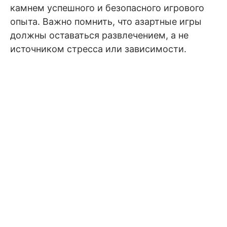
камнем успешного и безопасного игрового
опыта. Важно помнить, что азартные игры
должны оставаться развлечением, а не
источником стресса или зависимости.