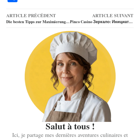
ARTICLE PRÉCÉDENT
ARTICLE SUIVANT
Die besten Tipps zur Maximierung von Gewinnen bei Sportwetten ohne Oase
Pinco Casino Зеркало: Инициативы ответственной игры
Salut à tous !
Ici, je partage mes dernières aventures culinaires et