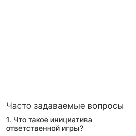
Часто задаваемые вопросы
1. Что такое инициатива
ответственной игры?