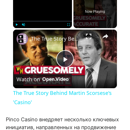
Now Playing
×
Play
Unmute
Fullscreen
The True Story Behind Martin Scorsese's 'Casino'
Play Video
Watch on
The True Story Behind Martin Scorsese's
'Casino'
Pinco Casino внедряет несколько ключевых
инициатив, направленных на продвижение