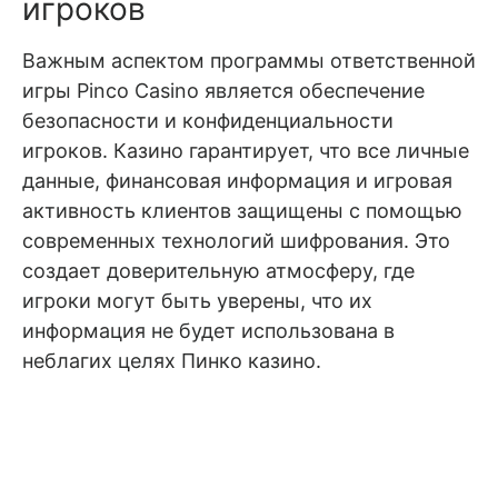
игроков
Важным аспектом программы ответственной
игры Pinco Casino является обеспечение
безопасности и конфиденциальности
игроков. Казино гарантирует, что все личные
данные, финансовая информация и игровая
активность клиентов защищены с помощью
современных технологий шифрования. Это
создает доверительную атмосферу, где
игроки могут быть уверены, что их
информация не будет использована в
неблагих целях
Пинко казино
.