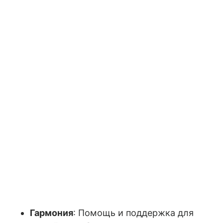
Гармония
: Помощь и поддержка для