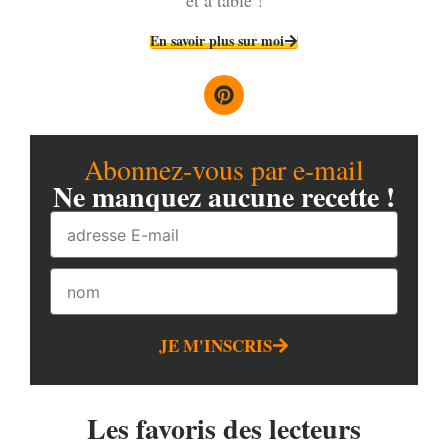
En savoir plus sur moi
Abonnez-vous par e-mail
Ne manquez aucune recette !
JE M'INSCRIS
Les favoris des lecteurs