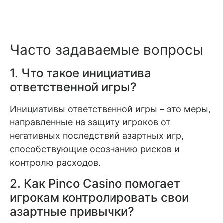
Часто задаваемые вопросы
1. Что такое инициатива
ответственной игры?
Инициативы ответственной игры – это меры,
направленные на защиту игроков от
негативных последствий азартных игр,
способствующие осознанию рисков и
контролю расходов.
2. Как Pinco Casino помогает
игрокам контролировать свои
азартные привычки?