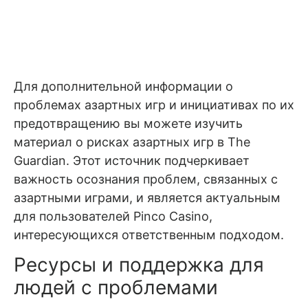
Для дополнительной информации о
проблемах азартных игр и инициативах по их
предотвращению вы можете изучить
материал о
рисках азартных игр
в The
Guardian. Этот источник подчеркивает
важность осознания проблем, связанных с
азартными играми, и является актуальным
для пользователей Pinco Casino,
интересующихся ответственным подходом.
Ресурсы и поддержка для
людей с проблемами