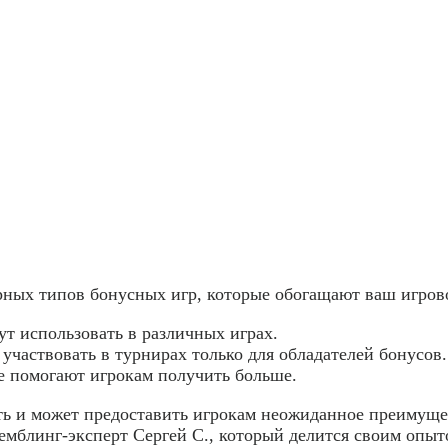
рных типов бонусных игр, которые обогащают ваш игров
ут использовать в различных играх.
частвовать в турнирах только для обладателей бонусов.
е помогают игрокам получить больше.
ть и может предоставить игрокам неожиданное преимуще
емблинг-эксперт Сергей С.
, который делится своим опы