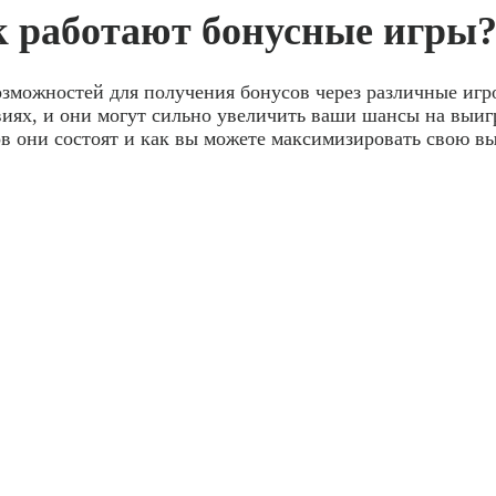
к работают бонусные игры
озможностей для получения бонусов через различные иг
иях, и они могут сильно увеличить ваши шансы на выиг
в они состоят и как вы можете максимизировать свою вы