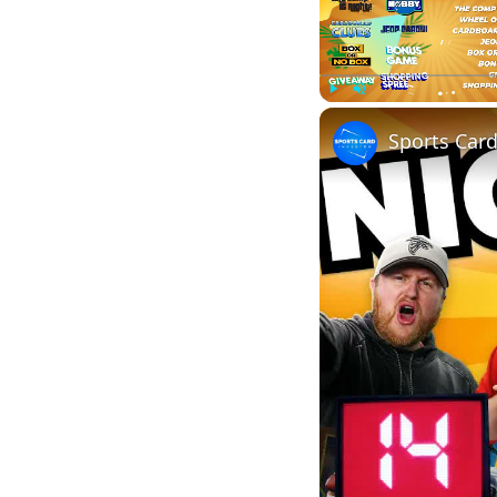
Play
Unmute