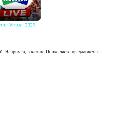
mer Virtual 2026
ой. Например, в казино Пинко часто предлагаются