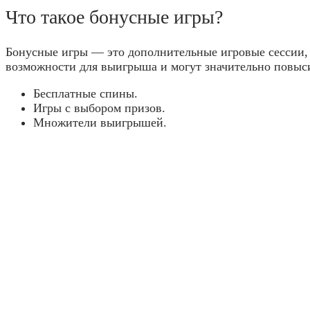
Что такое бонусные игры?
Бонусные игры — это дополнительные игровые сессии, 
возможности для выигрыша и могут значительно повыси
Бесплатные спины.
Игры с выбором призов.
Множители выигрышей.