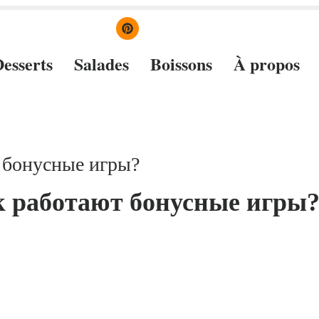
esserts
Salades
Boissons
À propos
 бонусные игры?
к работают бонусные игры