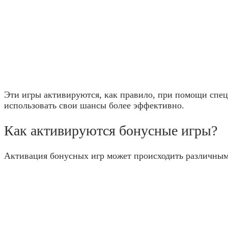
Эти игры активируются, как правило, при помощи специ
использовать свои шансы более эффективно.
Как активируются бонусные игры?
Активация бонусных игр может происходить различны