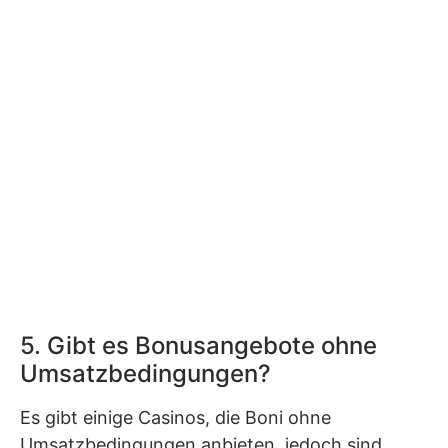
5. Gibt es Bonusangebote ohne
Umsatzbedingungen?
Es gibt einige Casinos, die Boni ohne
Umsatzbedingungen anbieten, jedoch sind