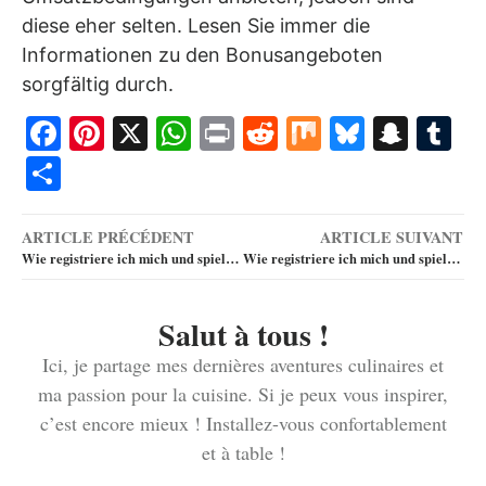
diese eher selten. Lesen Sie immer die
Informationen zu den Bonusangeboten
sorgfältig durch.
Facebook
Pinterest
X
WhatsApp
Print
Reddit
Mix
Bluesk
Snap
T
Share
ARTICLE PRÉCÉDENT
ARTICLE SUIVANT
Wie registriere ich mich und spiele Glücksspiel ohne Oasis?
Wie registriere ich mich und spiele Glücksspiel ohne Oasis?
Salut à tous !
Ici, je partage mes dernières aventures culinaires et
ma passion pour la cuisine. Si je peux vous inspirer,
c’est encore mieux ! Installez-vous confortablement
et à table !