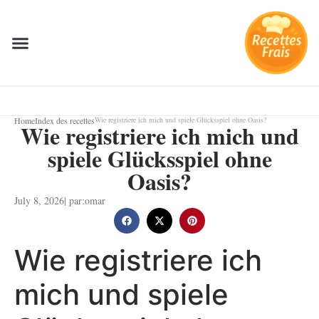
Home
Index des recettes
Wie registriere ich mich und spiele Glücksspiel ohne Oasis?
Wie registriere ich mich und
spiele Glücksspiel ohne
Oasis?
July 8, 2026
| par:
omar
Wie registriere ich
mich und spiele