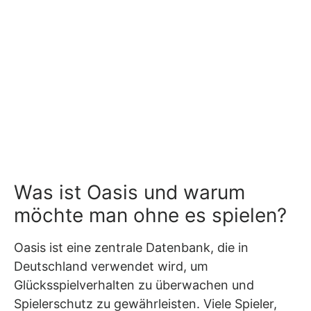
Was ist Oasis und warum
möchte man ohne es spielen?
Oasis ist eine zentrale Datenbank, die in
Deutschland verwendet wird, um
Glücksspielverhalten zu überwachen und
Spielerschutz zu gewährleisten. Viele Spieler,