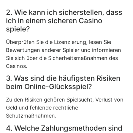
2. Wie kann ich sicherstellen, dass
ich in einem sicheren Casino
spiele?
Überprüfen Sie die Lizenzierung, lesen Sie
Bewertungen anderer Spieler und informieren
Sie sich über die Sicherheitsmaßnahmen des
Casinos.
3. Was sind die häufigsten Risiken
beim Online-Glücksspiel?
Zu den Risiken gehören Spielsucht, Verlust von
Geld und fehlende rechtliche
Schutzmaßnahmen.
4. Welche Zahlungsmethoden sind