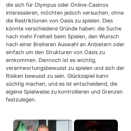
die sich für Olympus oder Online-Casinos
interessieren, möchten jedoch versuchen, ohne
die Restriktionen von Oasis zu spielen. Dies
könnte verschiedene Gründe haben: die Suche
nach mehr Freiheit beim Spielen, den Wunsch
nach einer Breiteren Auswahl an Anbietern oder
einfach um den Strukturen von Oasis zu
entkommen. Dennoch ist es wichtig,
verantwortungsbewusst zu spielen und sich der
Risiken bewusst zu sein. Glücksspiel kann
süchtig machen, und es ist entscheidend, die
eigene Spielweise zu kontrollieren und Grenzen
festzulegen.
×