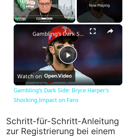
Now Playing
×
Play
Unmute
Fullscreen
Gambling's Dark Side: Bryce Harper's Shocking Impact on Fans
Play Video
Watch on
Gambling's Dark Side: Bryce Harper's
Shocking Impact on Fans
Schritt-für-Schritt-Anleitung
zur Registrierung bei einem