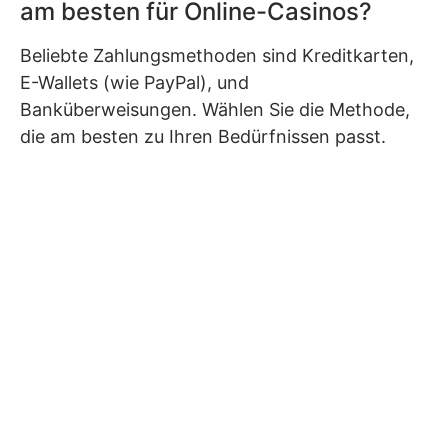
am besten für Online-Casinos?
Beliebte Zahlungsmethoden sind Kreditkarten,
E-Wallets (wie PayPal), und
Banküberweisungen. Wählen Sie die Methode,
die am besten zu Ihren Bedürfnissen passt.