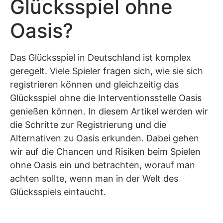
Glücksspiel ohne
Oasis?
Das Glücksspiel in Deutschland ist komplex
geregelt. Viele Spieler fragen sich, wie sie sich
registrieren können und gleichzeitig das
Glücksspiel ohne die Interventionsstelle Oasis
genießen können. In diesem Artikel werden wir
die Schritte zur Registrierung und die
Alternativen zu Oasis erkunden. Dabei gehen
wir auf die Chancen und Risiken beim Spielen
ohne Oasis ein und betrachten, worauf man
achten sollte, wenn man in der Welt des
Glücksspiels eintaucht.