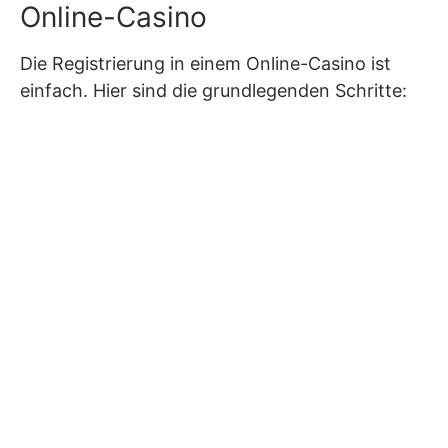
Online-Casino
Die Registrierung in einem Online-Casino ist
einfach. Hier sind die grundlegenden Schritte: