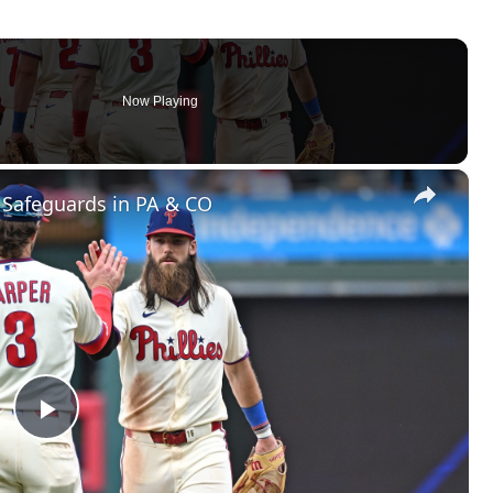
Now Playing
×
 Safeguards in PA & CO
Play Video