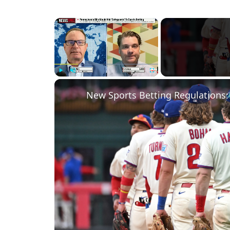
×
Play
Unmute
Fullscreen
New Sports Betting Regulations: