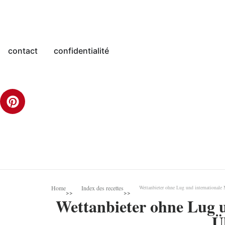
contact
confidentialité
Home
Index des recettes
Wettanbieter ohne Lug und internationale 
>>
>>
Wettanbieter ohne Lug u
Ü