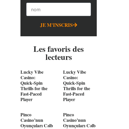
JE M'INSCRIS
Les favoris des
lecteurs
Lucky Vibe
Lucky Vibe
Casino:
Casino:
Quick‑Spin
Quick‑Spin
Thrills for the
Thrills for the
Fast‑Paced
Fast‑Paced
Player
Player
Pinco
Pinco
Casino’nun
Casino’nun
Oyunçuları Cəlb
Oyunçuları Cəlb