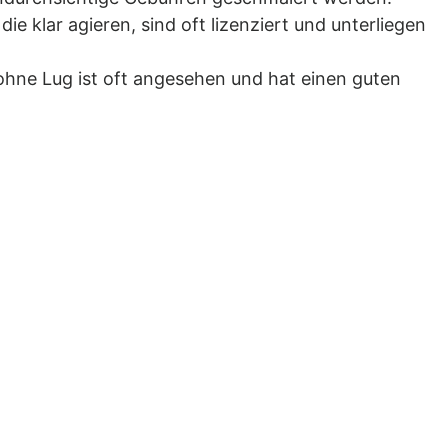
die klar agieren, sind oft lizenziert und unterliegen
ohne Lug ist oft angesehen und hat einen guten