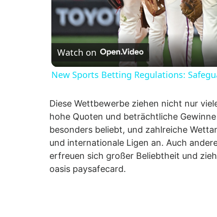
Watch on
New Sports Betting Regulations: Safegu
Diese Wettbewerbe ziehen nicht nur viel
hohe Quoten und beträchtliche Gewinne v
besonders beliebt, und zahlreiche Wettan
und internationale Ligen an. Auch ander
erfreuen sich großer Beliebtheit und zie
oasis paysafecard
.