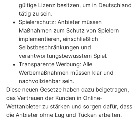
gültige Lizenz besitzen, um in Deutschland
tätig zu sein.
Spielerschutz: Anbieter müssen
Maßnahmen zum Schutz von Spielern
implementieren, einschließlich
Selbstbeschränkungen und
verantwortungsbewusstem Spiel.
Transparente Werbung: Alle
Werbemaßnahmen müssen klar und
nachvollziehbar sein.
Diese neuen Gesetze haben dazu beigetragen,
das Vertrauen der Kunden in Online-
Wettanbieter zu stärken und sorgen dafür, dass
die Anbieter ohne Lug und Tücken arbeiten.