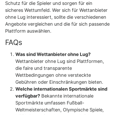
Schutz für die Spieler und sorgen für ein
sicheres Wettumfeld. Wer sich für Wettanbieter
ohne Lug interessiert, sollte die verschiedenen
Angebote vergleichen und die für sich passende
Plattform auswählen.
FAQs
Was sind Wettanbieter ohne Lug?
Wettanbieter ohne Lug sind Plattformen,
die faire und transparente
Wettbedingungen ohne versteckte
Gebühren oder Einschränkungen bieten.
Welche internationalen Sportmärkte sind
verfügbar?
Bekannte internationale
Sportmärkte umfassen Fußball-
Weltmeisterschaften, Olympische Spiele,