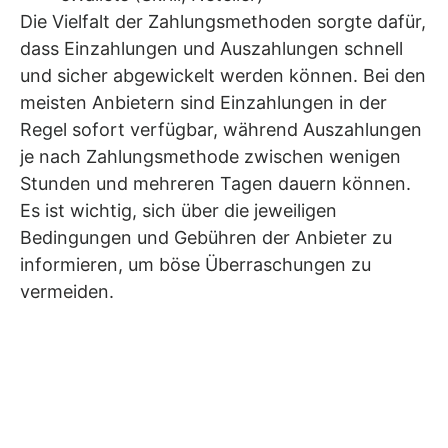
Die Vielfalt der Zahlungsmethoden sorgte dafür,
dass Einzahlungen und Auszahlungen schnell
und sicher abgewickelt werden können. Bei den
meisten Anbietern sind Einzahlungen in der
Regel sofort verfügbar, während Auszahlungen
je nach Zahlungsmethode zwischen wenigen
Stunden und mehreren Tagen dauern können.
Es ist wichtig, sich über die jeweiligen
Bedingungen und Gebühren der Anbieter zu
informieren, um böse Überraschungen zu
vermeiden.