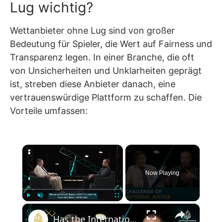
Lug wichtig?
Wettanbieter ohne Lug sind von großer
Bedeutung für Spieler, die Wert auf Fairness und
Transparenz legen. In einer Branche, die oft
von Unsicherheiten und Unklarheiten geprägt
ist, streben diese Anbieter danach, eine
vertrauenswürdige Plattform zu schaffen. Die
Vorteile umfassen:
×
Now Playing
×
Play
Unmute
Fullscreen
Has the International Criminal Court failed?