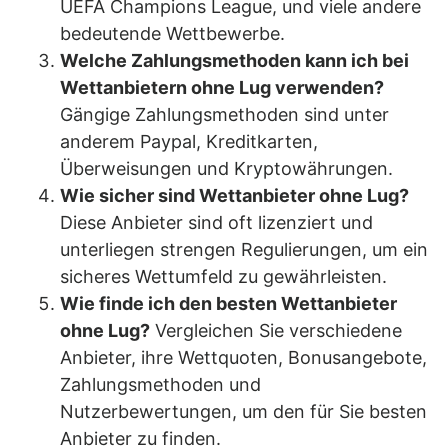
UEFA Champions League, und viele andere
bedeutende Wettbewerbe.
Welche Zahlungsmethoden kann ich bei
Wettanbietern ohne Lug verwenden?
Gängige Zahlungsmethoden sind unter
anderem Paypal, Kreditkarten,
Überweisungen und Kryptowährungen.
Wie sicher sind Wettanbieter ohne Lug?
Diese Anbieter sind oft lizenziert und
unterliegen strengen Regulierungen, um ein
sicheres Wettumfeld zu gewährleisten.
Wie finde ich den besten Wettanbieter
ohne Lug?
Vergleichen Sie verschiedene
Anbieter, ihre Wettquoten, Bonusangebote,
Zahlungsmethoden und
Nutzerbewertungen, um den für Sie besten
Anbieter zu finden.