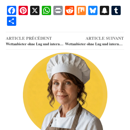
Facebook
Pinterest
X
WhatsApp
Print
Reddit
Mix
Bluesk
Snap
T
Share
ARTICLE PRÉCÉDENT
ARTICLE SUIVANT
Wettanbieter ohne Lug und internationale Märkte: Ein Überblick
Wettanbieter ohne Lug und internationale Märkte: Ein Überblick