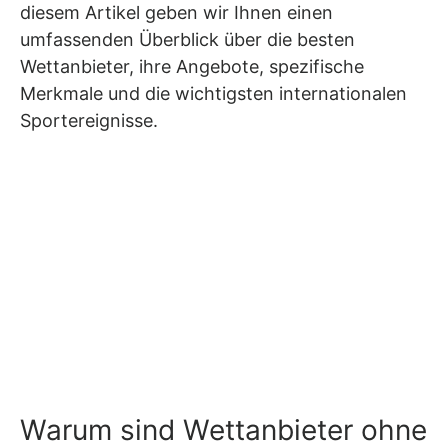
diesem Artikel geben wir Ihnen einen
umfassenden Überblick über die besten
Wettanbieter, ihre Angebote, spezifische
Merkmale und die wichtigsten internationalen
Sportereignisse.
Warum sind Wettanbieter ohne