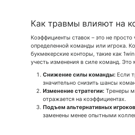
Как травмы влияют на к
Коэффициенты ставок – это не просто
определенной команды или игрока. Ко
букмекерские конторы, такие как 1wi
учесть изменения в силе команд. Эт
Снижение силы команды:
Если т
значительно снизить шансы коман
Изменение стратегии:
Тренеры мо
отражается на коэффициентах.
Подъем альтернативных игроков
заменены менее опытными коллега