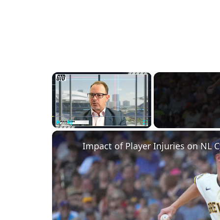
×
Play
Unmute
Fullscreen
Impact of Player Injuries on NL