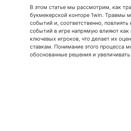
В этом статье мы рассмотрим, как тр
букмекерской конторе 1win. Травмы 
событий и, соответственно, повлиять
событий в игре напрямую влияют как
ключевых игроков, что делает их оце
ставкам. Понимание этого процесса 
обоснованные решения и увеличивать