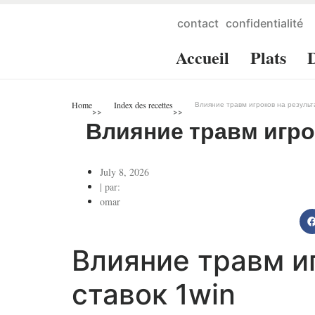
contact
confidentialité
Accueil
Plats
D
Home
Index des recettes
Влияние травм игроков на результ
>>
>>
Влияние травм игро
July 8, 2026
| par:
omar
Влияние травм и
ставок 1win