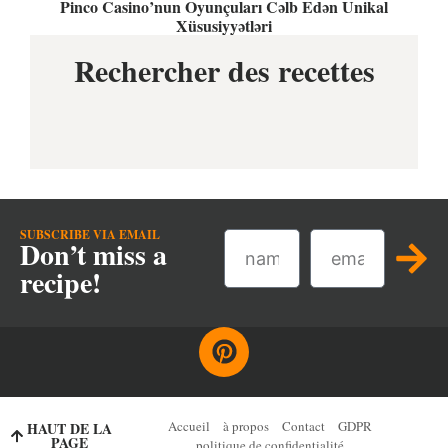
Pinco Casino’nun Oyunçuları Cəlb Edən Unikal
Xüsusiyyətləri
Rechercher des recettes
SUBSCRIBE VIA EMAIL
Don’t miss a
recipe!
Accueil
à propos
Contact
GDPR
HAUT DE LA
PAGE
politique de confidentialité