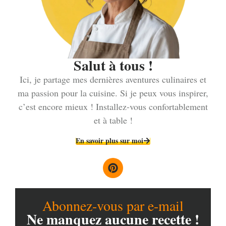
Salut à tous !
Ici, je partage mes dernières aventures culinaires et
ma passion pour la cuisine. Si je peux vous inspirer,
c’est encore mieux ! Installez-vous confortablement
et à table !
En savoir plus sur moi
Abonnez-vous par e-mail
Ne manquez aucune recette !