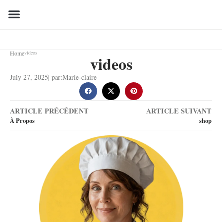
Home
videos
videos
July 27, 2025
| par:
Marie-claire
ARTICLE PRÉCÉDENT
ARTICLE SUIVANT
À Propos
shop