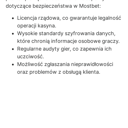
dotyczące bezpieczeństwa w Mostbet:
Licencja rządowa, co gwarantuje legalność
operacji kasyna.
Wysokie standardy szyfrowania danych,
które chronią informacje osobowe graczy.
Regularne audyty gier, co zapewnia ich
uczciwość.
Możliwość zgłaszania nieprawidłowości
oraz problemów z obsługą klienta.