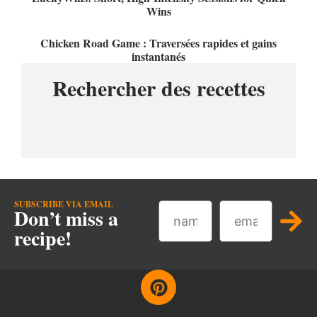
Wins
Chicken Road Game : Traversées rapides et gains
instantanés
Rechercher des recettes
SUBSCRIBE VIA EMAIL
Don’t miss a
recipe!