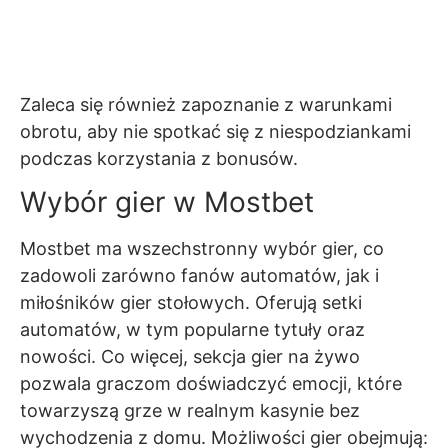
Zaleca się również zapoznanie z warunkami
obrotu, aby nie spotkać się z niespodziankami
podczas korzystania z bonusów.
Wybór gier w Mostbet
Mostbet ma wszechstronny wybór gier, co
zadowoli zarówno fanów automatów, jak i
miłośników gier stołowych. Oferują setki
automatów, w tym popularne tytuły oraz
nowości. Co więcej, sekcja gier na żywo
pozwala graczom doświadczyć emocji, które
towarzyszą grze w realnym kasynie bez
wychodzenia z domu. Możliwości gier obejmują: