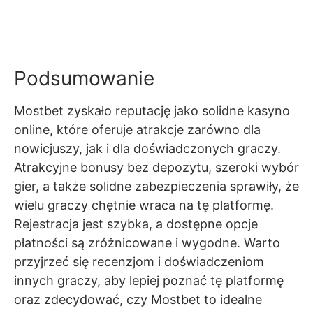
Podsumowanie
Mostbet zyskało reputację jako solidne kasyno
online, które oferuje atrakcje zarówno dla
nowicjuszy, jak i dla doświadczonych graczy.
Atrakcyjne bonusy bez depozytu, szeroki wybór
gier, a także solidne zabezpieczenia sprawiły, że
wielu graczy chętnie wraca na tę platformę.
Rejestracja jest szybka, a dostępne opcje
płatności są zróżnicowane i wygodne. Warto
przyjrzeć się recenzjom i doświadczeniom
innych graczy, aby lepiej poznać tę platformę
oraz zdecydować, czy Mostbet to idealne