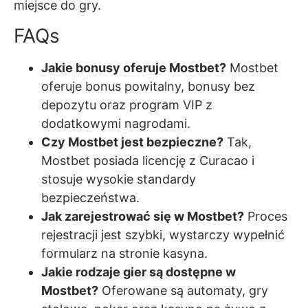
miejsce do gry.
FAQs
Jakie bonusy oferuje Mostbet?
Mostbet
oferuje bonus powitalny, bonusy bez
depozytu oraz program VIP z
dodatkowymi nagrodami.
Czy Mostbet jest bezpieczne?
Tak,
Mostbet posiada licencję z Curacao i
stosuje wysokie standardy
bezpieczeństwa.
Jak zarejestrować się w Mostbet?
Proces
rejestracji jest szybki, wystarczy wypełnić
formularz na stronie kasyna.
Jakie rodzaje gier są dostępne w
Mostbet?
Oferowane są automaty, gry