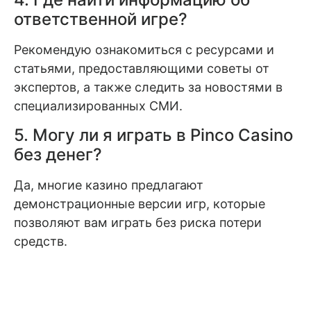
ответственной игре?
Рекомендую ознакомиться с ресурсами и
статьями, предоставляющими советы от
экспертов, а также следить за новостями в
специализированных СМИ.
5. Могу ли я играть в Pinco Casino
без денег?
Да, многие казино предлагают
демонстрационные версии игр, которые
позволяют вам играть без риска потери
средств.