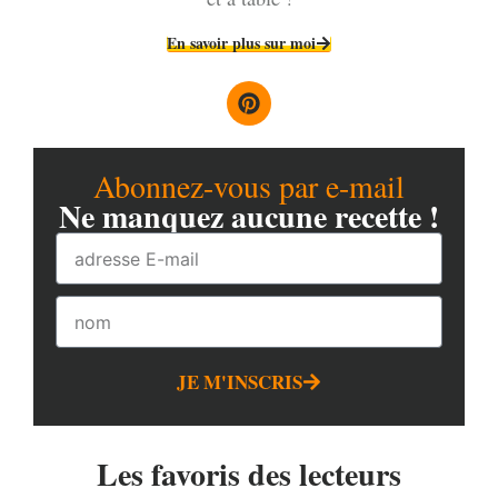
En savoir plus sur moi
Abonnez-vous par e-mail
Ne manquez aucune recette !
JE M'INSCRIS
Les favoris des lecteurs