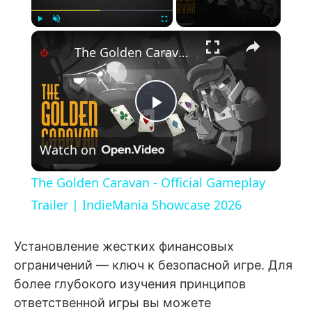
×
Play
Unmute
Fullscreen
The Golden Caravan - Official Gameplay Trailer | IndieMania Showcase 2026
Play Video
Watch on
The Golden Caravan - Official Gameplay
Trailer | IndieMania Showcase 2026
Установление жестких финансовых
ограничений — ключ к безопасной игре. Для
более глубокого изучения принципов
ответственной игры вы можете