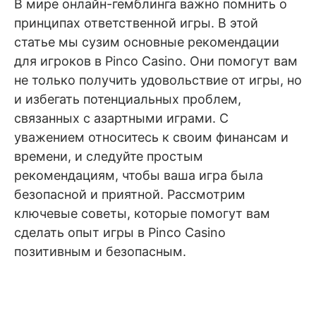
В мире онлайн-гемблинга важно помнить о
принципах ответственной игры. В этой
статье мы сузим основные рекомендации
для игроков в Pinco Casino. Они помогут вам
не только получить удовольствие от игры, но
и избегать потенциальных проблем,
связанных с азартными играми. С
уважением относитесь к своим финансам и
времени, и следуйте простым
рекомендациям, чтобы ваша игра была
безопасной и приятной. Рассмотрим
ключевые советы, которые помогут вам
сделать опыт игры в Pinco Casino
позитивным и безопасным.