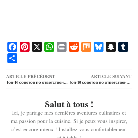
Facebook
Pinterest
X
WhatsApp
Print
Reddit
Mix
Bluesk
Snap
T
Share
ARTICLE PRÉCÉDENT
ARTICLE SUIVANT
Топ-10 советов по ответственной игре в Pinco Casino
Топ-10 советов по ответственной игре в Pinco Casino
Salut à tous !
Ici, je partage mes dernières aventures culinaires et
ma passion pour la cuisine. Si je peux vous inspirer,
c’est encore mieux ! Installez-vous confortablement
et à table !