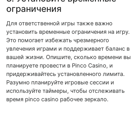
ограничения
Для ответственной игры также важно
установить временные ограничения на игру.
Это помогает избежать чрезмерного
увлечения играми и поддерживает баланс в
вашей жизни. Опишите, сколько времени вы
планируете провести в Pinco Casino, и
придерживайтесь установленного лимита.
Разумно планируйте игровые сессии и
используйте таймеры, чтобы отслеживать
время
pinco casino рабочее зеркало
.