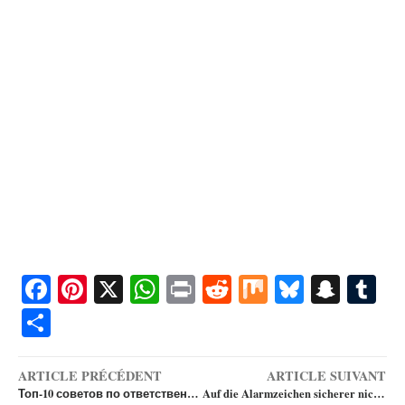
Facebook
Pinterest
X
WhatsApp
Print
Reddit
Mix
Bluesk
Snap
T
Share
ARTICLE PRÉCÉDENT
ARTICLE SUIVANT
Топ-10 советов по ответственной игре в Pinco Casino
Auf die Alarmzeichen sicherer nicht lizenzierter Sportwetten in Deutschland achten