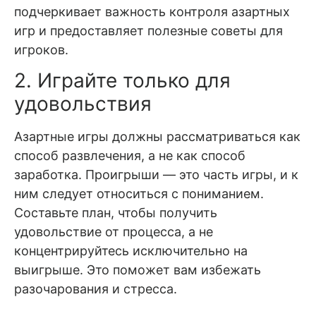
подчеркивает важность контроля азартных
игр и предоставляет полезные советы для
игроков.
2. Играйте только для
удовольствия
Азартные игры должны рассматриваться как
способ развлечения, а не как способ
заработка. Проигрыши — это часть игры, и к
ним следует относиться с пониманием.
Составьте план, чтобы получить
удовольствие от процесса, а не
концентрируйтесь исключительно на
выигрыше. Это поможет вам избежать
разочарования и стресса.