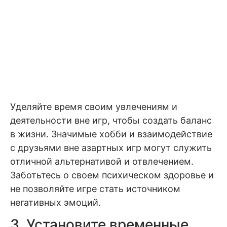
Уделяйте время своим увлечениям и
деятельности вне игр, чтобы создать баланс
в жизни. Значимые хобби и взаимодействие
с друзьями вне азартных игр могут служить
отличной альтернативой и отвлечением.
Заботьтесь о своем психическом здоровье и
не позволяйте игре стать источником
негативных эмоций.
3. Установите временные