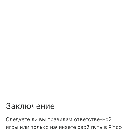
Заключение
Следуете ли вы правилам ответственной
игры или только начинаете свой путь в Pinco