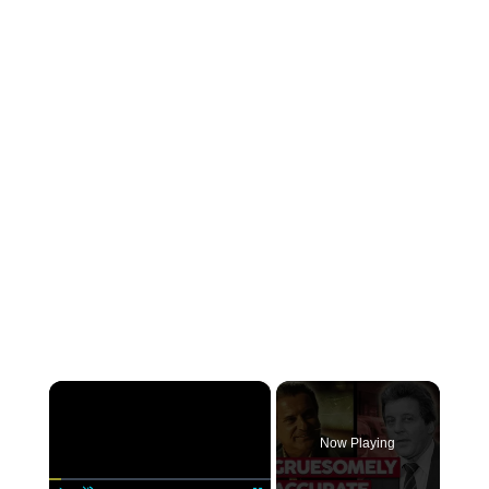
×
Now Playing