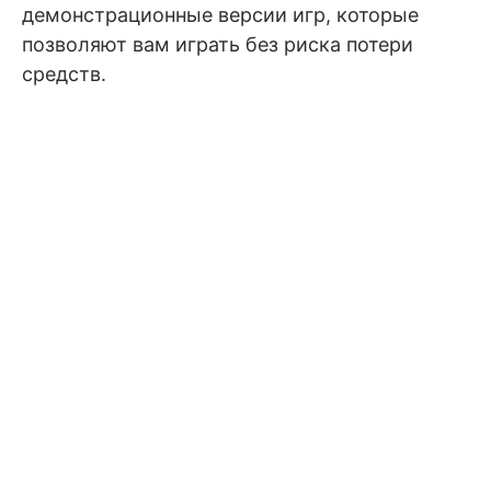
демонстрационные версии игр, которые
позволяют вам играть без риска потери
средств.