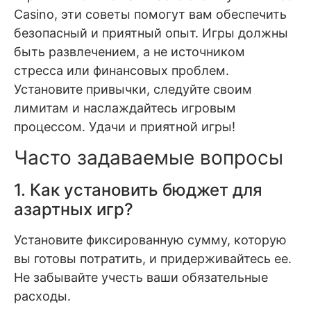
Casino, эти советы помогут вам обеспечить
безопасный и приятный опыт. Игры должны
быть развлечением, а не источником
стресса или финансовых проблем.
Установите привычки, следуйте своим
лимитам и наслаждайтесь игровым
процессом. Удачи и приятной игры!
Часто задаваемые вопросы
1. Как установить бюджет для
азартных игр?
Установите фиксированную сумму, которую
вы готовы потратить, и придерживайтесь ее.
Не забывайте учесть ваши обязательные
расходы.