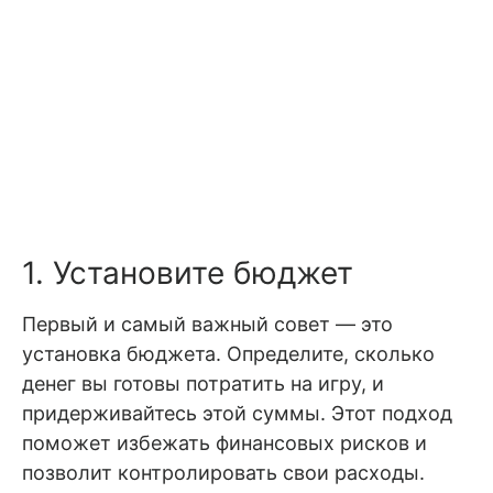
1. Установите бюджет
Первый и самый важный совет — это
установка бюджета. Определите, сколько
денег вы готовы потратить на игру, и
придерживайтесь этой суммы. Этот подход
поможет избежать финансовых рисков и
позволит контролировать свои расходы.