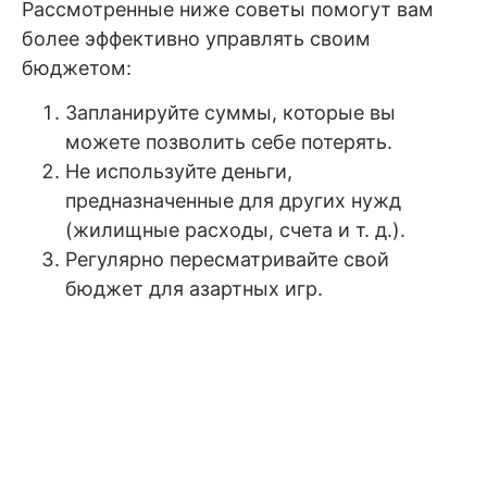
Рассмотренные ниже советы помогут вам
более эффективно управлять своим
бюджетом:
Запланируйте суммы, которые вы
можете позволить себе потерять.
Не используйте деньги,
предназначенные для других нужд
(жилищные расходы, счета и т. д.).
Регулярно пересматривайте свой
бюджет для азартных игр.