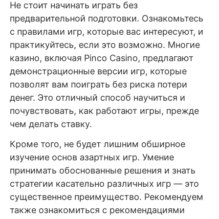
Не стоит начинать играть без
предварительной подготовки. Ознакомьтесь
с правилами игр, которые вас интересуют, и
практикуйтесь, если это возможно. Многие
казино, включая Pinco Casino, предлагают
демонстрационные версии игр, которые
позволят вам поиграть без риска потери
денег. Это отличный способ научиться и
почувствовать, как работают игры, прежде
чем делать ставку.
Кроме того, не будет лишним обширное
изучение основ азартных игр. Умение
принимать обоснованные решения и знать
стратегии касательно различных игр — это
существенное преимущество. Рекомендуем
также ознакомиться с рекомендациями