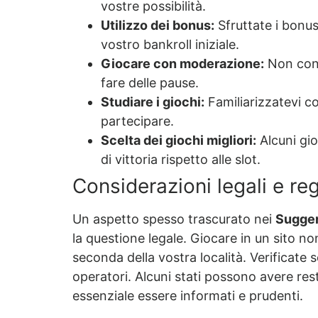
vostre possibilità.
Utilizzo dei bonus:
Sfruttate i bonus
vostro bankroll iniziale.
Giocare con moderazione:
Non cont
fare delle pause.
Studiare i giochi:
Familiarizzatevi co
partecipare.
Scelta dei giochi migliori:
Alcuni gio
di vittoria rispetto alle slot.
Considerazioni legali e reg
Un aspetto spesso trascurato nei
Sugger
la questione legale. Giocare in un sito n
seconda della vostra località. Verificate s
operatori. Alcuni stati possono avere rest
essenziale essere informati e prudenti.