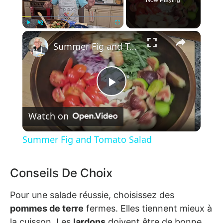
Now Playing
×
Play
Unmute
Fullscreen
Summer Fig and Tomato Salad
Play Video
Watch on
Summer Fig and Tomato Salad
Conseils De Choix
Pour une salade réussie, choisissez des
pommes de terre
fermes. Elles tiennent mieux à
la cuisson. Les
lardons
doivent être de bonne