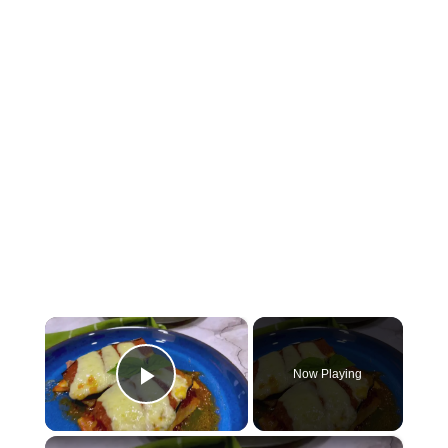
×
Now Playing
Play Video
×