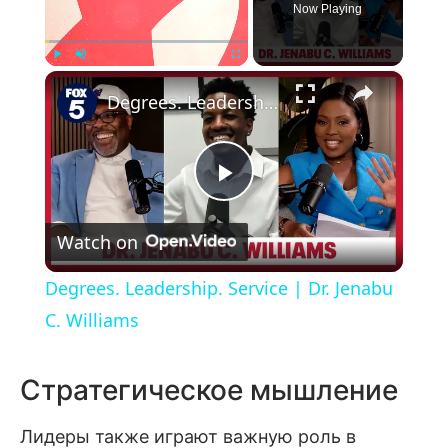
Now Playing
×
Play
Unmute
Fullscreen
Degrees. Leadership. Service | Dr. Jenabu C. Williams
Play Video
Watch on
Degrees. Leadership. Service | Dr. Jenabu
C. Williams
Стратегическое мышление
Лидеры также играют важную роль в