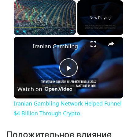
×
Now Playing
×
Play
Unmute
Fullscreen
Iranian Gambling Network Helped Funnel $4 Billion Through Crypto.
Play Video
Watch on
Iranian Gambling Network Helped Funnel
$4 Billion Through Crypto.
Положительное влияние