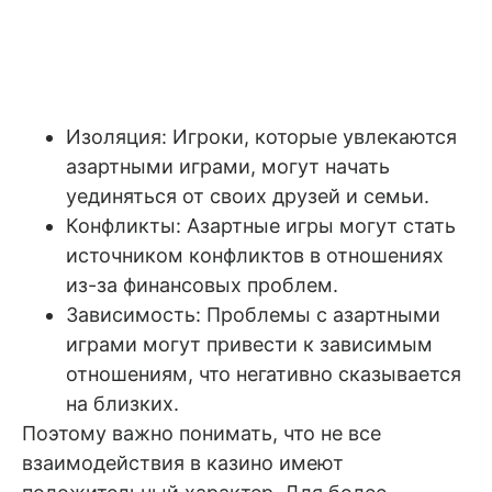
Изоляция: Игроки, которые увлекаются
азартными играми, могут начать
уединяться от своих друзей и семьи.
Конфликты: Азартные игры могут стать
источником конфликтов в отношениях
из-за финансовых проблем.
Зависимость: Проблемы с азартными
играми могут привести к зависимым
отношениям, что негативно сказывается
на близких.
Поэтому важно понимать, что не все
взаимодействия в казино имеют