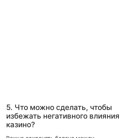
5. Что можно сделать, чтобы
избежать негативного влияния
казино?