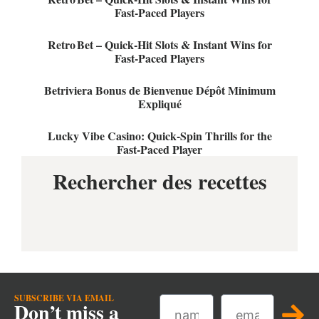
Fast‑Paced Players
Retro Bet – Quick‑Hit Slots & Instant Wins for
Fast‑Paced Players
Betriviera Bonus de Bienvenue Dépôt Minimum
Expliqué
Lucky Vibe Casino: Quick‑Spin Thrills for the
Fast‑Paced Player
Rechercher des recettes
SUBSCRIBE VIA EMAIL
Don’t miss a