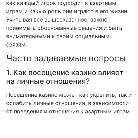
как каждый игрок подходит к азартным
играм и какую роль они играют в его жизни.
Учитывая все вышесказанное, важно
принимать обоснованные решения и быть
внимательными к своим социальным
связям.
Часто задаваемые вопросы
1. Как посещение казино влияет
на личные отношения?
Посещение казино может как укрепить, так и
ослабить личные отношения, в зависимости
от поведения и отношения к азартным играм.