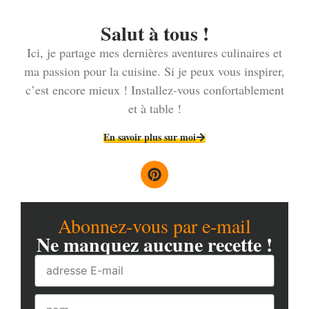
Salut à tous !
Ici, je partage mes dernières aventures culinaires et
ma passion pour la cuisine. Si je peux vous inspirer,
c’est encore mieux ! Installez-vous confortablement
et à table !
En savoir plus sur moi
Abonnez-vous par e-mail
Ne manquez aucune recette !