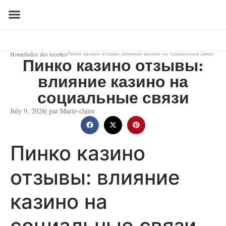
Home
Index des recettes
Пинко казино отзывы: влияние казино на социальные связи
Пинко казино отзывы:
влияние казино на
социальные связи
July 9, 2026
| par:
Marie-claire
Пинко казино
отзывы: влияние
казино на
социальные связи