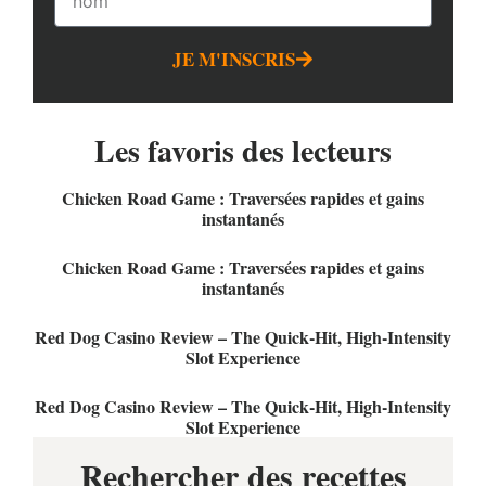
JE M'INSCRIS
Les favoris des lecteurs
Chicken Road Game : Traversées rapides et gains
instantanés
Chicken Road Game : Traversées rapides et gains
instantanés
Red Dog Casino Review – The Quick‑Hit, High‑Intensity
Slot Experience
Red Dog Casino Review – The Quick‑Hit, High‑Intensity
Slot Experience
Rechercher des recettes