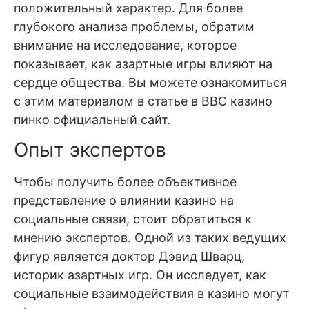
положительный характер. Для более
глубокого анализа проблемы, обратим
внимание на исследование, которое
показывает, как азартные игры влияют на
сердце общества. Вы можете ознакомиться
с этим материалом в статье
в BBC
казино
пинко официальный сайт
.
Опыт экспертов
Чтобы получить более объективное
представление о влиянии казино на
социальные связи, стоит обратиться к
мнению экспертов. Одной из таких ведущих
фигур является
доктор Дэвид Шварц,
историк азартных игр
. Он исследует, как
социальные взаимодействия в казино могут