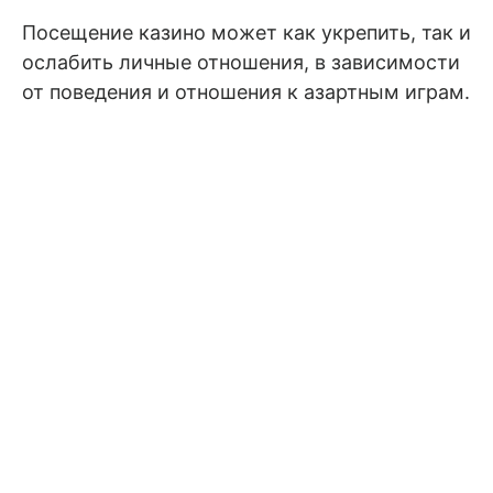
Посещение казино может как укрепить, так и
ослабить личные отношения, в зависимости
от поведения и отношения к азартным играм.