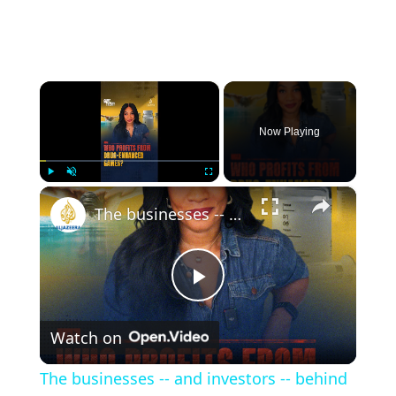
×
Now Playing
×
Play
Unmute
Fullscreen
The businesses -- and investors -- behind the controversial Enhanced Games
Play Video
Watch on
The businesses -- and investors -- behind