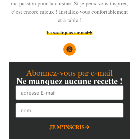
ma passion pour la cuisine. Si je peux vous inspirer,
c’est encore mieux ! Installez-vous confortablement
et à table !
En savoir plus sur moi
Abonnez-vous par e-mail
Ne manquez aucune recette !
JE M'INSCRIS