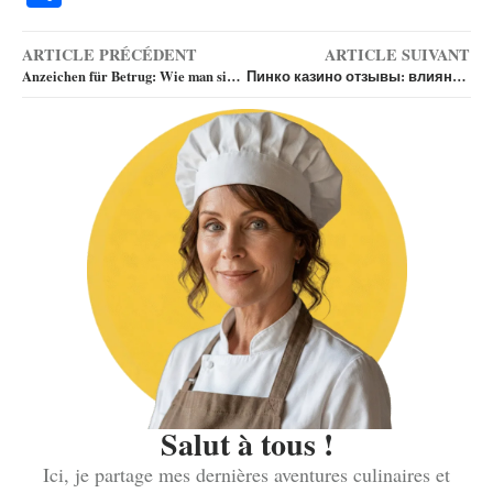
ARTICLE PRÉCÉDENT
ARTICLE SUIVANT
Anzeichen für Betrug: Wie man sichere nicht lizenzierte Sportwetten erkennt
Пинко казино отзывы: влияние казино на социальные связи
Salut à tous !
Ici, je partage mes dernières aventures culinaires et