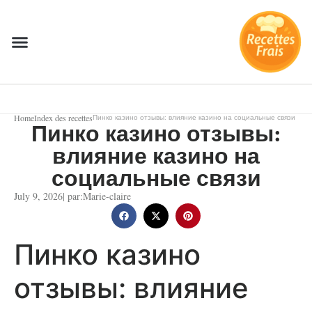
Home
Index des recettes
Пинко казино отзывы: влияние казино на социальные связи
Пинко казино отзывы:
влияние казино на
социальные связи
July 9, 2026
| par:
Marie-claire
Пинко казино
отзывы: влияние