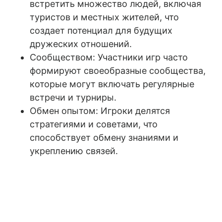
встретить множество людей, включая
туристов и местных жителей, что
создает потенциал для будущих
дружеских отношений.
Сообществом: Участники игр часто
формируют своеобразные сообщества,
которые могут включать регулярные
встречи и турниры.
Обмен опытом: Игроки делятся
стратегиями и советами, что
способствует обмену знаниями и
укреплению связей.