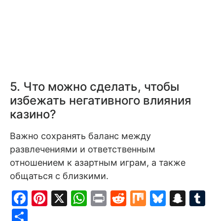
5. Что можно сделать, чтобы
избежать негативного влияния
казино?
Важно сохранять баланс между
развлечениями и ответственным
отношением к азартным играм, а также
общаться с близкими.
Facebook
Pinterest
X
WhatsApp
Print
Reddit
Mix
Bluesk
Snap
T
Share