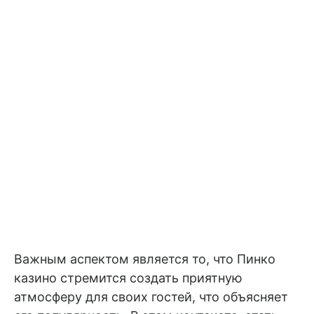
Важным аспектом является то, что Пинко
казино стремится создать приятную
атмосферу для своих гостей, что объясняет