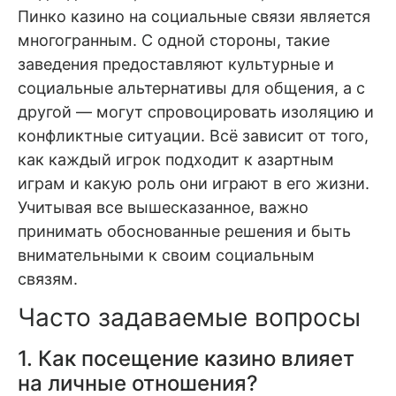
Пинко казино на социальные связи является
многогранным. С одной стороны, такие
заведения предоставляют культурные и
социальные альтернативы для общения, а с
другой — могут спровоцировать изоляцию и
конфликтные ситуации. Всё зависит от того,
как каждый игрок подходит к азартным
играм и какую роль они играют в его жизни.
Учитывая все вышесказанное, важно
принимать обоснованные решения и быть
внимательными к своим социальным
связям.
Часто задаваемые вопросы
1. Как посещение казино влияет
на личные отношения?