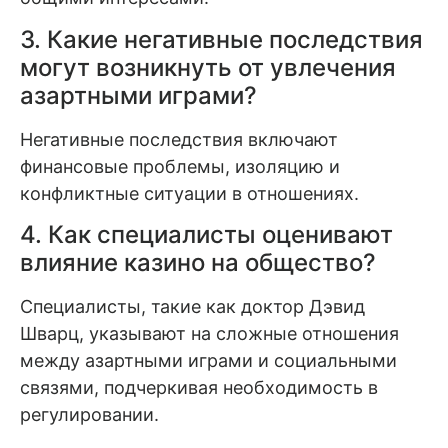
3. Какие негативные последствия
могут возникнуть от увлечения
азартными играми?
Негативные последствия включают
финансовые проблемы, изоляцию и
конфликтные ситуации в отношениях.
4. Как специалисты оценивают
влияние казино на общество?
Специалисты, такие как доктор Дэвид
Шварц, указывают на сложные отношения
между азартными играми и социальными
связями, подчеркивая необходимость в
регулировании.