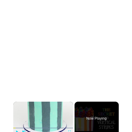
×
Now Playing