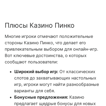
Плюсы Казино Пинко
Многие игроки отмечают положительные
стороны Казино Пинко, что делает его
привлекательным выбором для онлайн-игр.
Вот ключевые достоинства, о которых
сообщают пользователи:
Широкий выбор игр:
От классических
слотов до захватывающих настольных
игр, игроки могут найти разнообразные
варианты для себя.
Бонусные предложения:
Казино
предлагает щедрые бонусы для новых