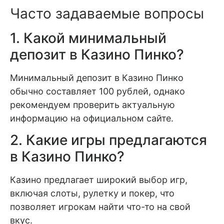
Часто задаваемые вопросы
1. Какой минимальный
депозит в Казино Пинко?
Минимальный депозит в Казино Пинко
обычно составляет 100 рублей, однако
рекомендуем проверить актуальную
информацию на официальном сайте.
2. Какие игры предлагаются
в Казино Пинко?
Казино предлагает широкий выбор игр,
включая слоты, рулетку и покер, что
позволяет игрокам найти что-то на свой
вкус.