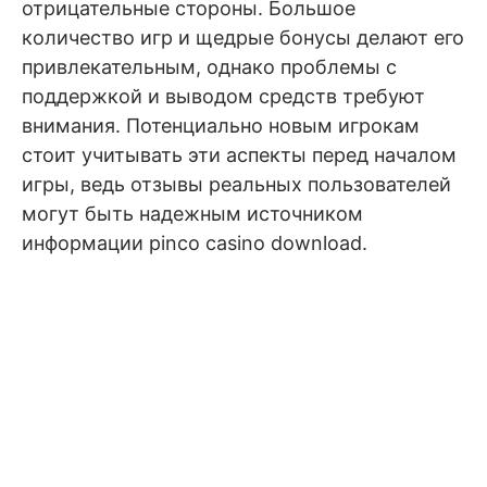
отрицательные стороны. Большое
количество игр и щедрые бонусы делают его
привлекательным, однако проблемы с
поддержкой и выводом средств требуют
внимания. Потенциально новым игрокам
стоит учитывать эти аспекты перед началом
игры, ведь отзывы реальных пользователей
могут быть надежным источником
информации
pinco casino download
.