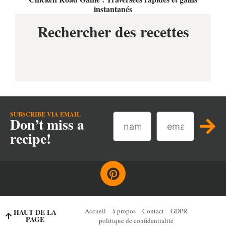
instantanés
Rechercher des recettes
SUBSCRIBE VIA EMAIL
Don’t miss a
recipe!
Accueil
à propos
Contact
GDPR
HAUT DE LA
PAGE
politique de confidentialité