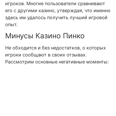
игроков. Многие пользователи сравнивают
его с другими казино, утверждая, что именно
здесь им удалось получить лучший игровой
опыт.
Минусы Казино Пинко
Не обходится и без недостатков, о которых
игроки сообщают в своих отзывах.
Рассмотрим основные негативные моменты: