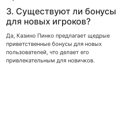
3. Существуют ли бонусы
для новых игроков?
Да, Казино Пинко предлагает щедрые
приветственные бонусы для новых
пользователей, что делает его
привлекательным для новичков.