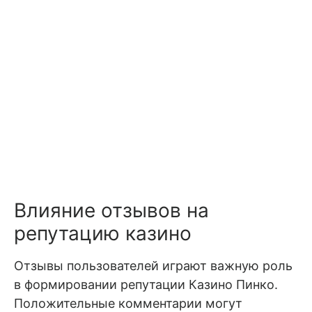
Влияние отзывов на
репутацию казино
Отзывы пользователей играют важную роль
в формировании репутации Казино Пинко.
Положительные комментарии могут