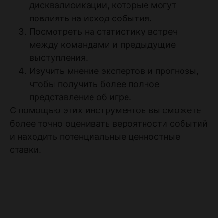
дисквалификации, которые могут
повлиять на исход события.
Посмотреть на статистику встреч
между командами и предыдущие
выступления.
Изучить мнение экспертов и прогнозы,
чтобы получить более полное
представление об игре.
С помощью этих инструментов вы сможете
более точно оценивать вероятности событий
и находить потенциальные ценностные
ставки.