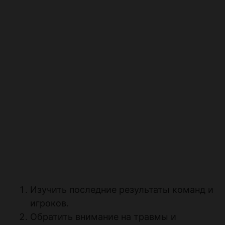
Изучить последние результаты команд и
игроков.
Обратить внимание на травмы и