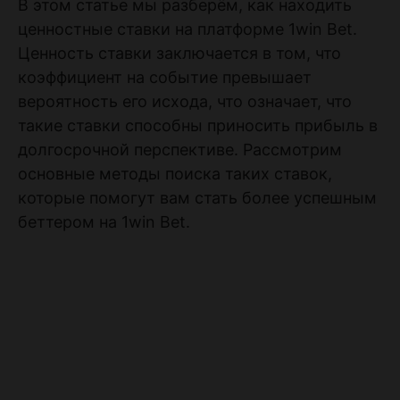
В этом статье мы разберём, как находить
ценностные ставки на платформе 1win Bet.
Ценность ставки заключается в том, что
коэффициент на событие превышает
вероятность его исхода, что означает, что
такие ставки способны приносить прибыль в
долгосрочной перспективе. Рассмотрим
основные методы поиска таких ставок,
которые помогут вам стать более успешным
беттером на 1win Bet.