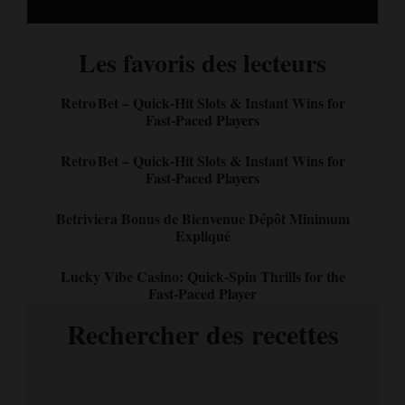
Les favoris des lecteurs
Retro Bet – Quick‑Hit Slots & Instant Wins for
Fast‑Paced Players
Retro Bet – Quick‑Hit Slots & Instant Wins for
Fast‑Paced Players
Betriviera Bonus de Bienvenue Dépôt Minimum
Expliqué
Lucky Vibe Casino: Quick‑Spin Thrills for the
Fast‑Paced Player
Rechercher des recettes