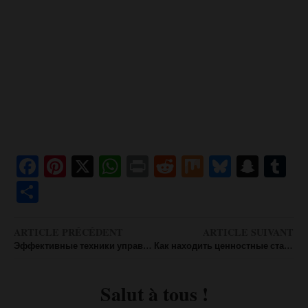
Facebook
Pinterest
X
WhatsApp
Print
Reddit
Mix
Bluesk
Snap
T
Share
ARTICLE PRÉCÉDENT
ARTICLE SUIVANT
Эффективные техники управления банкроллом для Pinco Casino
Как находить ценностные ставки на 1win Bet
Salut à tous !