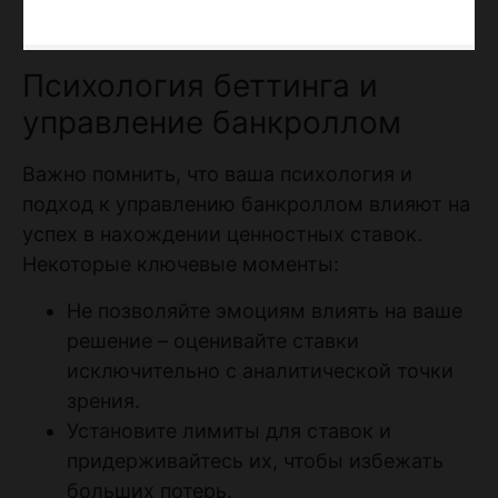
Психология беттинга и
управление банкроллом
Важно помнить, что ваша психология и
подход к управлению банкроллом влияют на
успех в нахождении ценностных ставок.
Некоторые ключевые моменты:
Не позволяйте эмоциям влиять на ваше
решение – оценивайте ставки
исключительно с аналитической точки
зрения.
Установите лимиты для ставок и
придерживайтесь их, чтобы избежать
больших потерь.