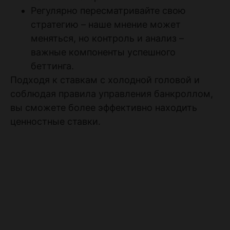
Регулярно пересматривайте свою
стратегию – наше мнение может
меняться, но контроль и анализ –
важные компоненты успешного
беттинга.
Подходя к ставкам с холодной головой и
соблюдая правила управления банкроллом,
вы сможете более эффективно находить
ценностные ставки.