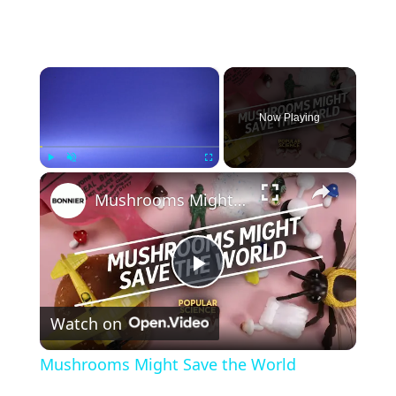
×
Now Playing
×
Play
Unmute
Fullscreen
Mushrooms Might Save the World
Play Video
Watch on
Mushrooms Might Save the World