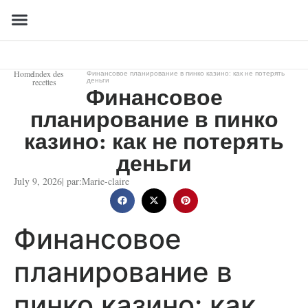
Home
Index des
Финансовое планирование в пинко казино: как не потерять
деньги
recettes
Финансовое
планирование в пинко
казино: как не потерять
деньги
July 9, 2026
| par:
Marie-claire
Финансовое
планирование в
пинко казино: как