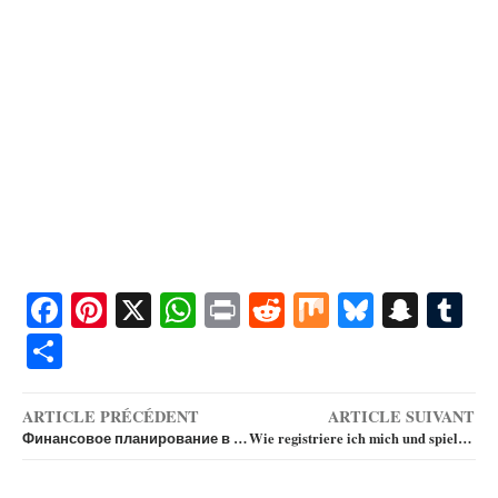
Facebook
Pinterest
X
WhatsApp
Print
Reddit
Mix
Bluesk
Snap
T
Share
ARTICLE PRÉCÉDENT
ARTICLE SUIVANT
Финансовое планирование в пинко казино: как не потерять деньги
Wie registriere ich mich und spiele Glücksspiel ohne Oasis?