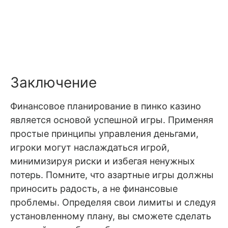
Заключение
Финансовое планирование в пинко казино
является основой успешной игры. Применяя
простые принципы управления деньгами,
игроки могут наслаждаться игрой,
минимизируя риски и избегая ненужных
потерь. Помните, что азартные игры должны
приносить радость, а не финансовые
проблемы. Определяя свои лимиты и следуя
установленному плану, вы сможете сделать