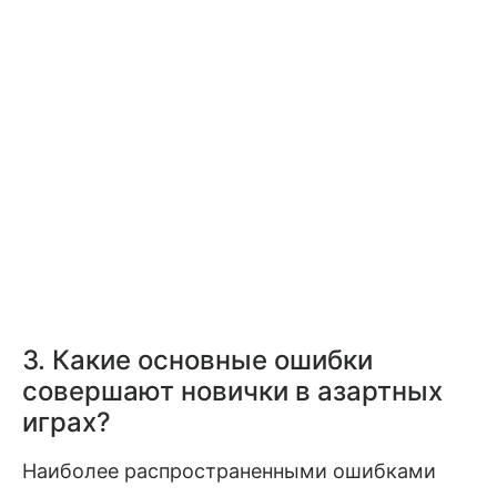
3. Какие основные ошибки
совершают новички в азартных
играх?
Наиболее распространенными ошибками