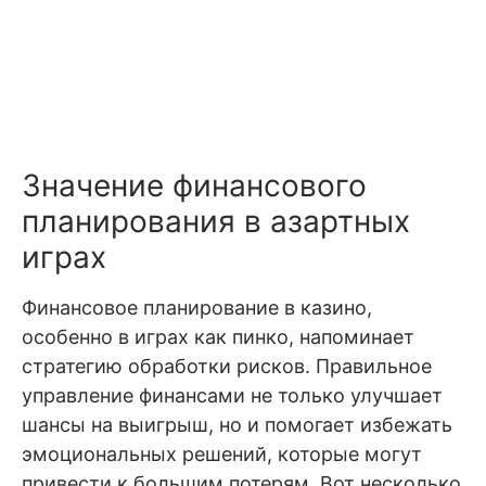
Значение финансового
планирования в азартных
играх
Финансовое планирование в казино,
особенно в играх как пинко, напоминает
стратегию обработки рисков. Правильное
управление финансами не только улучшает
шансы на выигрыш, но и помогает избежать
эмоциональных решений, которые могут
привести к большим потерям. Вот несколько