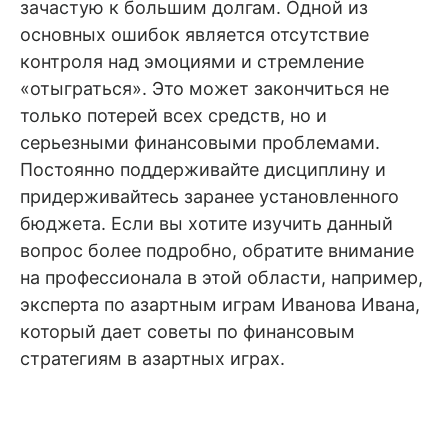
зачастую к большим долгам. Одной из
основных ошибок является отсутствие
контроля над эмоциями и стремление
«отыграться». Это может закончиться не
только потерей всех средств, но и
серьезными финансовыми проблемами.
Постоянно поддерживайте дисциплину и
придерживайтесь заранее установленного
бюджета. Если вы хотите изучить данный
вопрос более подробно, обратите внимание
на профессионала в этой области, например,
эксперта по азартным играм Иванова Ивана
,
который дает советы по финансовым
стратегиям в азартных играх.