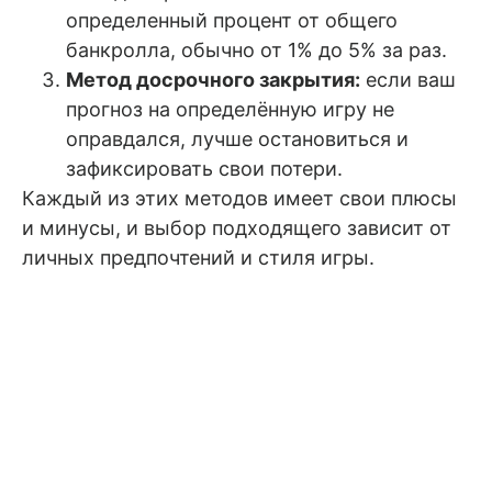
определенный процент от общего
банкролла, обычно от 1% до 5% за раз.
Метод досрочного закрытия:
если ваш
прогноз на определённую игру не
оправдался, лучше остановиться и
зафиксировать свои потери.
Каждый из этих методов имеет свои плюсы
и минусы, и выбор подходящего зависит от
личных предпочтений и стиля игры.