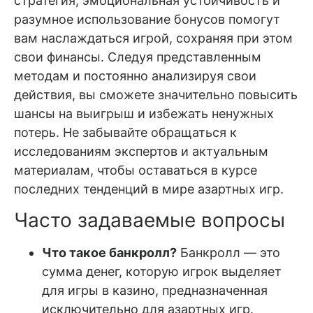
стратегия, эмоциональная устойчивость и
разумное использование бонусов помогут
вам наслаждаться игрой, сохраняя при этом
свои финансы. Следуя представленным
методам и постоянно анализируя свои
действия, вы сможете значительно повысить
шансы на выигрыш и избежать ненужных
потерь. Не забывайте обращаться к
исследованиям экспертов и актуальным
материалам, чтобы оставаться в курсе
последних тенденций в мире азартных игр.
Часто задаваемые вопросы
Что такое банкролл?
Банкролл — это
сумма денег, которую игрок выделяет
для игры в казино, предназначенная
исключительно для азартных игр.