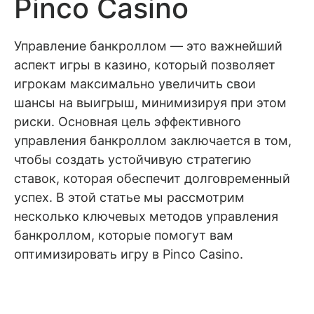
Pinco Casino
Управление банкроллом — это важнейший
аспект игры в казино, который позволяет
игрокам максимально увеличить свои
шансы на выигрыш, минимизируя при этом
риски. Основная цель эффективного
управления банкроллом заключается в том,
чтобы создать устойчивую стратегию
ставок, которая обеспечит долговременный
успех. В этой статье мы рассмотрим
несколько ключевых методов управления
банкроллом, которые помогут вам
оптимизировать игру в Pinco Casino.