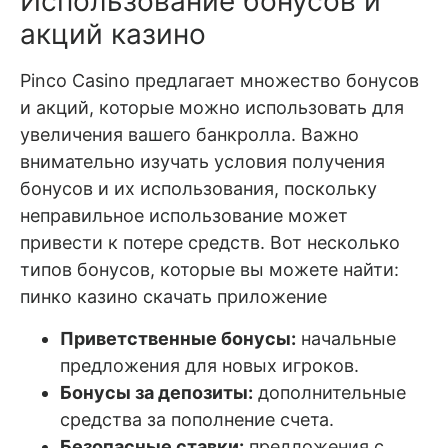
Использование бонусов и
акций казино
Pinco Casino предлагает множество бонусов
и акций, которые можно использовать для
увеличения вашего банкролла. Важно
внимательно изучать условия получения
бонусов и их использования, поскольку
неправильное использование может
привести к потере средств. Вот несколько
типов бонусов, которые вы можете найти:
пинко казино скачать приложение
Приветственные бонусы:
начальные
предложения для новых игроков.
Бонусы за депозиты:
дополнительные
средства за пополнение счета.
Безопасные ставки:
предложения с