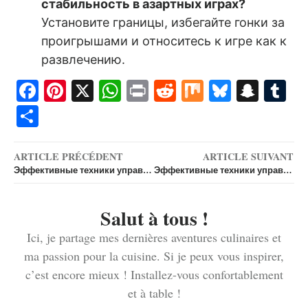
стабильность в азартных играх?
Установите границы, избегайте гонки за
проигрышами и относитесь к игре как к
развлечению.
Facebook
Pinterest
X
WhatsApp
Print
Reddit
Mix
Bluesk
Snap
T
Share
ARTICLE PRÉCÉDENT
ARTICLE SUIVANT
Эффективные техники управления банкроллом для Pinco Casino
Эффективные техники управления банкроллом для Pinco Casino
Salut à tous !
Ici, je partage mes dernières aventures culinaires et
ma passion pour la cuisine. Si je peux vous inspirer,
c’est encore mieux ! Installez-vous confortablement
et à table !