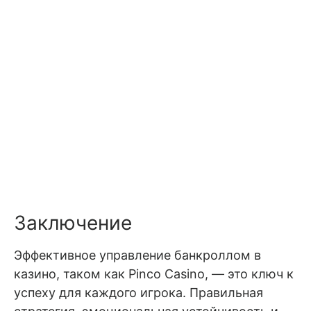
Заключение
Эффективное управление банкроллом в
казино, таком как Pinco Casino, — это ключ к
успеху для каждого игрока. Правильная