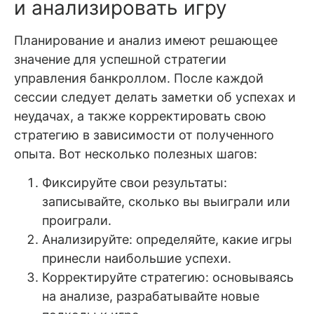
и анализировать игру
Планирование и анализ имеют решающее
значение для успешной стратегии
управления банкроллом. После каждой
сессии следует делать заметки об успехах и
неудачах, а также корректировать свою
стратегию в зависимости от полученного
опыта. Вот несколько полезных шагов:
Фиксируйте свои результаты:
записывайте, сколько вы выиграли или
проиграли.
Анализируйте: определяйте, какие игры
принесли наибольшие успехи.
Корректируйте стратегию: основываясь
на анализе, разрабатывайте новые