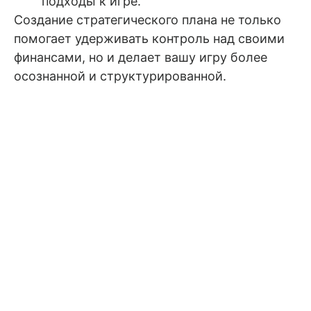
подходы к игре.
Создание стратегического плана не только
помогает удерживать контроль над своими
финансами, но и делает вашу игру более
осознанной и структурированной.