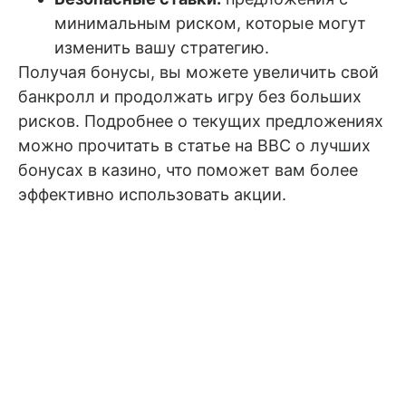
минимальным риском, которые могут
изменить вашу стратегию.
Получая бонусы, вы можете увеличить свой
банкролл и продолжать игру без больших
рисков. Подробнее о текущих предложениях
можно прочитать в статье на
BBC о лучших
бонусах в казино
, что поможет вам более
эффективно использовать акции.