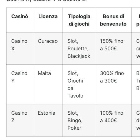
Casinò
Licenza
Tipologia
Bonus di
di giochi
benvenuto
p
Casino
Curacao
Slot,
150% fino
C
X
Roulette,
a 500€
c
Blackjack
w
Casino
Malta
Slot,
300% fino
B
Y
Giochi
a 300€
T
da
B
Tavolo
Casino
Estonia
Slot,
100% fino
C
Z
Bingo,
a 400€
d
Poker
w