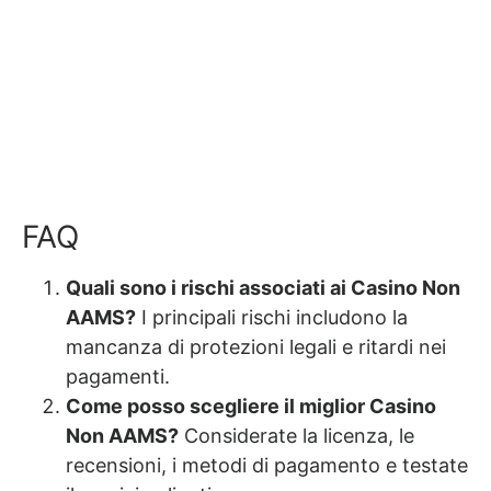
FAQ
Quali sono i rischi associati ai Casino Non
AAMS?
I principali rischi includono la
mancanza di protezioni legali e ritardi nei
pagamenti.
Come posso scegliere il miglior Casino
Non AAMS?
Considerate la licenza, le
recensioni, i metodi di pagamento e testate