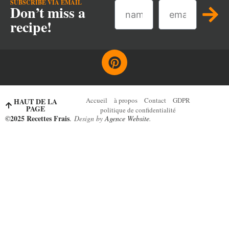
SUBSCRIBE VIA EMAIL
Don’t miss a
recipe!
Accueil
à propos
Contact
GDPR
HAUT DE LA
PAGE
politique de confidentialité
©2025 Recettes Frais
.
Design by
Agence Website
.