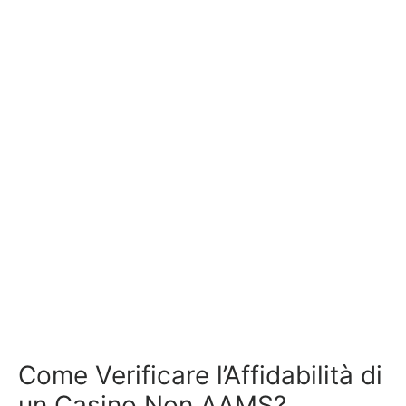
Come Verificare l’Affidabilità di
un Casino Non AAMS?