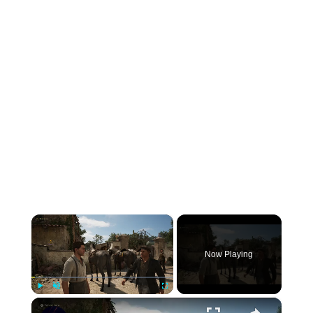
×
Now Playing
×
Play
Unmute
Fullscreen