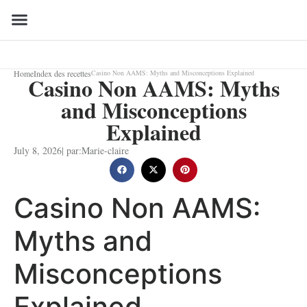
Home
Index des recettes
Casino Non AAMS: Myths and Misconceptions Explained
Casino Non AAMS: Myths
and Misconceptions
Explained
July 8, 2026
| par:
Marie-claire
Casino Non AAMS:
Myths and
Misconceptions
Explained