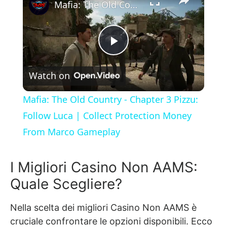
Mafia: The Old Country - Chapter 3 Pizzu: Follow Luca | Collect Protection Money From Marco Gameplay
Play Video
Watch on
Mafia: The Old Country - Chapter 3 Pizzu:
Follow Luca | Collect Protection Money
From Marco Gameplay
I Migliori Casino Non AAMS:
Quale Scegliere?
Nella scelta dei migliori Casino Non AAMS è
cruciale confrontare le opzioni disponibili. Ecco