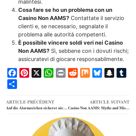
malintesi.
Cosa fare se ho un problema con un
Casino Non AAMS?
Contattate il servizio
clienti e, se necessario, segnalate il
problema alle autorità competenti.
È possibile vincere soldi veri nei Casino
Non AAMS?
Sì, sebbene con i dovuti rischi;
assicuratevi di giocare responsabilmente.
Facebook
Pinterest
X
WhatsApp
Print
Reddit
Mix
Bluesk
Snap
T
Share
ARTICLE PRÉCÉDENT
ARTICLE SUIVANT
Auf die Alarmzeichen sicherer nicht lizenzierter Sportwetten in Deutschland achten
Casino Non AAMS: Myths and Misconceptions Explained