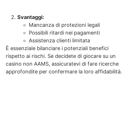
Svantaggi:
Mancanza di protezioni legali
Possibili ritardi nei pagamenti
Assistenza clienti limitata
È essenziale bilanciare i potenziali benefici
rispetto ai rischi. Se decidete di giocare su un
casino non AAMS, assicuratevi di fare ricerche
approfondite per confermare la loro affidabilità.