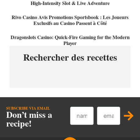
High‑Intensity Slot & Live Adventure
Rivo Casino Avis Promotions Sportsbook : Les Joueurs
Exclusifs au Casino Passent à Côté
Dragonslots Casino: Quick‑Fire Gaming for the Modern
Player
Rechercher des recettes
SUBSCRIBE VIA EMAIL
Don’t miss a
recipe!