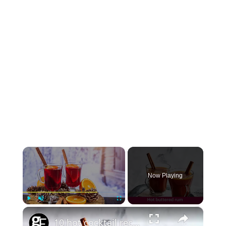
×
Now Playing
×
Play
Unmute
Fullscreen
10 hot cocktail recipes