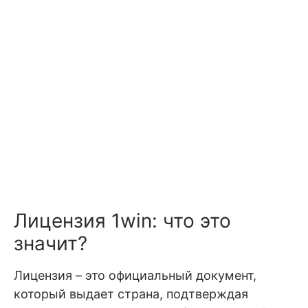
Лицензия 1win: что это
значит?
Лицензия – это официальный документ,
который выдает страна, подтверждая