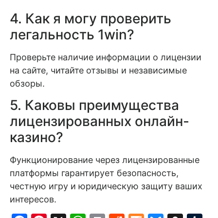
4. Как я могу проверить
легальность 1win?
Проверьте наличие информации о лицензии
на сайте, читайте отзывы и независимые
обзоры.
5. Каковы преимущества
лицензированных онлайн-
казино?
Функционирование через лицензированные
платформы гарантирует безопасность,
честную игру и юридическую защиту ваших
интересов.