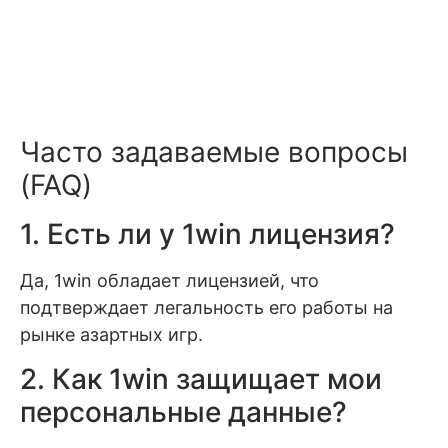
Часто задаваемые вопросы
(FAQ)
1. Есть ли у 1win лицензия?
Да, 1win обладает лицензией, что
подтверждает легальность его работы на
рынке азартных игр.
2. Как 1win защищает мои
персональные данные?