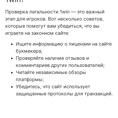
Проверка легальности 1win — это важный
этап для игроков. Вот несколько советов,
которые помогут вам убедиться, что вы
играете на законном сайте:
Ищите информацию о лицензии на сайте
букмекера;
Проверяйте наличие отзывов и
комментариев других пользователей;
Читайте независимые обзоры
платформы;
Убедитесь, что сайт использует
защищенные протоколы для транзакций.