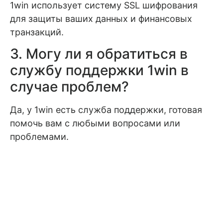
1win использует систему SSL шифрования
для защиты ваших данных и финансовых
транзакций.
3. Могу ли я обратиться в
службу поддержки 1win в
случае проблем?
Да, у 1win есть служба поддержки, готовая
помочь вам с любыми вопросами или
проблемами.