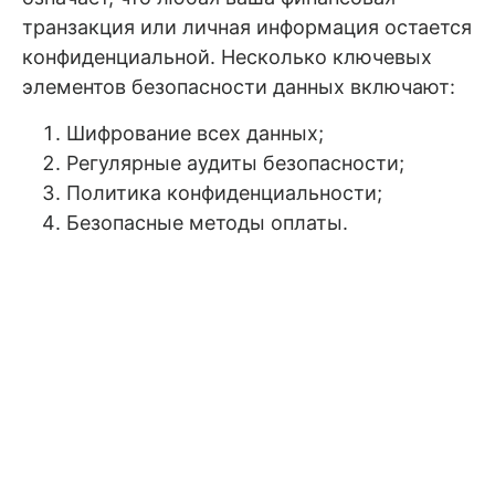
транзакция или личная информация остается
конфиденциальной. Несколько ключевых
элементов безопасности данных включают:
Шифрование всех данных;
Регулярные аудиты безопасности;
Политика конфиденциальности;
Безопасные методы оплаты.