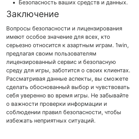
Безопасность ваших средств и данных.
Заключение
Вопросы безопасности и лицензирования
имеют особое значение для всех, кто
серьезно относится к азартным играм. 1win,
предлагая своим пользователям
лицензированный сервис и безопасную
среду для игры, заботится о своих клиентах.
Рассматривая данные аспекты, вы сможете
сделать обоснованный выбор и чувствовать
себя уверенно во время игры. Не забывайте
о важности проверки информации и
соблюдении правил безопасности, чтобы
избежать неприятных ситуаций.