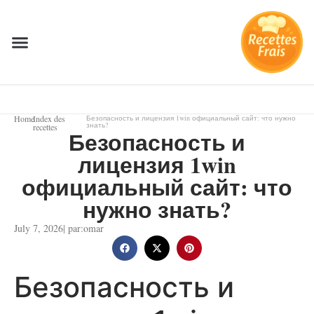
Home
Index des
Безопасность и лицензия 1win официальный сайт: что нужно
знать?
recettes
Безопасность и
лицензия 1win
официальный сайт: что
нужно знать?
July 7, 2026
| par:
omar
Безопасность и