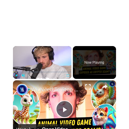
×
Now Playing
×
Play
Unmute
Fullscreen
We Need To Stop Taking Crypto Advice From Influencers
Play Video