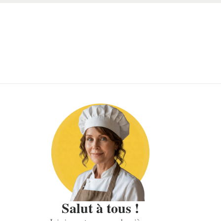
Salut à tous !