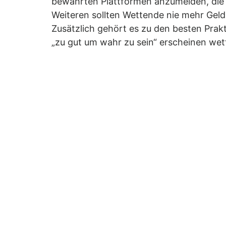
bewährten Plattformen anzumelden, die 
Weiteren sollten Wettende nie mehr Geld e
Zusätzlich gehört es zu den besten Prakt
„zu gut um wahr zu sein“ erscheinen
wet