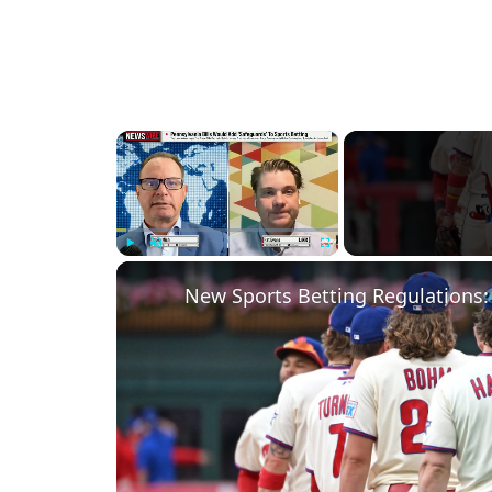
×
Play
Unmute
Fullscreen
New Sports Betting Regulations: