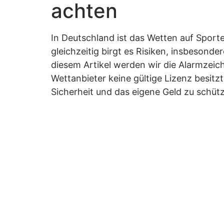
achten
In Deutschland ist das Wetten auf Sporte
gleichzeitig birgt es Risiken, insbesonde
diesem Artikel werden wir die Alarmzeich
Wettanbieter keine gültige Lizenz besitz
Sicherheit und das eigene Geld zu schüt