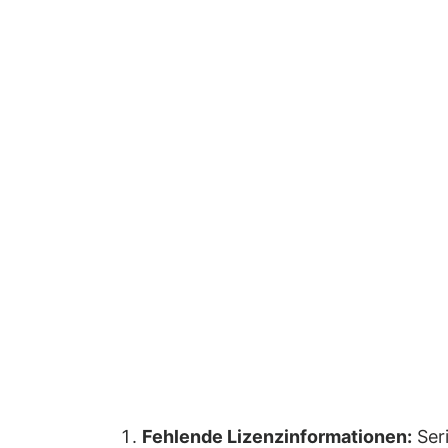
Fehlende Lizenzinformationen:
Seri