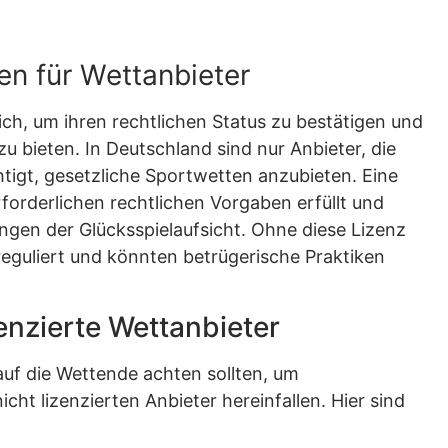
en für Wettanbieter
lich, um ihren rechtlichen Status zu bestätigen und
u bieten. In Deutschland sind nur Anbieter, die
htigt, gesetzliche Sportwetten anzubieten. Eine
rforderlichen rechtlichen Vorgaben erfüllt und
ngen der Glücksspielaufsicht. Ohne diese Lizenz
reguliert und könnten betrügerische Praktiken
zenzierte Wettanbieter
auf die Wettende achten sollten, um
nicht lizenzierten Anbieter hereinfallen. Hier sind