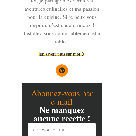
Ici, je partage mes dernières
aventures culinaires et ma passion
pour la cuisine. Si je peux vous
inspirer, c’est encore mieux !
Installez-vous confortablement et à
table !
En savoir plus sur moi
Abonnez-vous par
e-mail
Ne manquez
aucune recette !