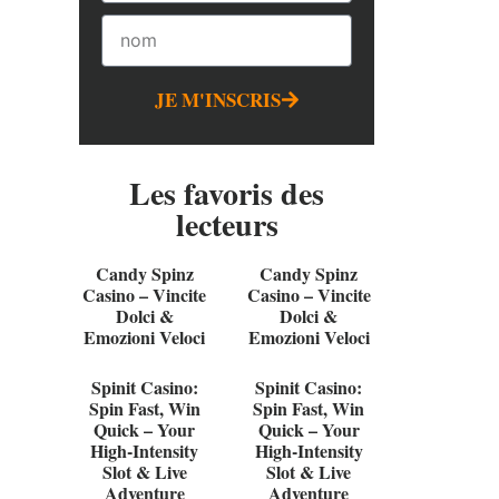
JE M'INSCRIS
Les favoris des
lecteurs
Candy Spinz
Candy Spinz
Casino – Vincite
Casino – Vincite
Dolci &
Dolci &
Emozioni Veloci
Emozioni Veloci
Spinit Casino:
Spinit Casino:
Spin Fast, Win
Spin Fast, Win
Quick – Your
Quick – Your
High‑Intensity
High‑Intensity
Slot & Live
Slot & Live
Adventure
Adventure