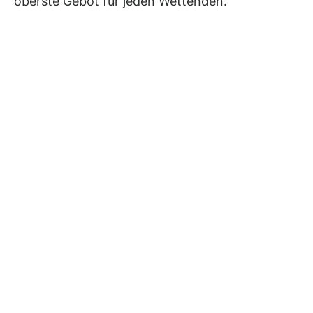
oberste Gebot für jeden Wettenden.