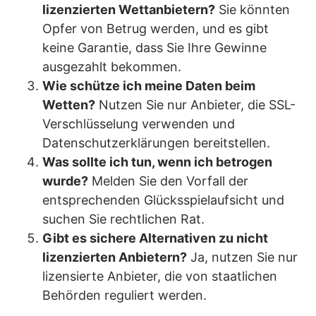
lizenzierten Wettanbietern?
Sie könnten
Opfer von Betrug werden, und es gibt
keine Garantie, dass Sie Ihre Gewinne
ausgezahlt bekommen.
Wie schütze ich meine Daten beim
Wetten?
Nutzen Sie nur Anbieter, die SSL-
Verschlüsselung verwenden und
Datenschutzerklärungen bereitstellen.
Was sollte ich tun, wenn ich betrogen
wurde?
Melden Sie den Vorfall der
entsprechenden Glücksspielaufsicht und
suchen Sie rechtlichen Rat.
Gibt es sichere Alternativen zu nicht
lizenzierten Anbietern?
Ja, nutzen Sie nur
lizensierte Anbieter, die von staatlichen
Behörden reguliert werden.