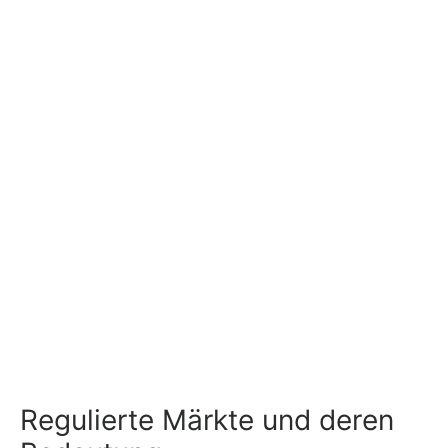
Regulierte Märkte und deren