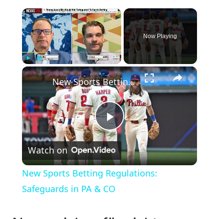
×
Now Playing
×
Play
Unmute
Fullscreen
New Sports Betting Regulations: Safeguards in PA & CO
Play Video
Watch on
New Sports Betting Regulations:
Safeguards in PA & CO