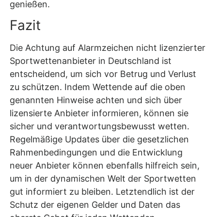
genießen.
Fazit
Die Achtung auf Alarmzeichen nicht lizenzierter
Sportwettenanbieter in Deutschland ist
entscheidend, um sich vor Betrug und Verlust
zu schützen. Indem Wettende auf die oben
genannten Hinweise achten und sich über
lizensierte Anbieter informieren, können sie
sicher und verantwortungsbewusst wetten.
Regelmäßige Updates über die gesetzlichen
Rahmenbedingungen und die Entwicklung
neuer Anbieter können ebenfalls hilfreich sein,
um in der dynamischen Welt der Sportwetten
gut informiert zu bleiben. Letztendlich ist der
Schutz der eigenen Gelder und Daten das