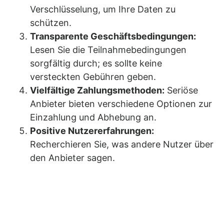
Verschlüsselung, um Ihre Daten zu
schützen.
Transparente Geschäftsbedingungen:
Lesen Sie die Teilnahmebedingungen
sorgfältig durch; es sollte keine
versteckten Gebühren geben.
Vielfältige Zahlungsmethoden:
Seriöse
Anbieter bieten verschiedene Optionen zur
Einzahlung und Abhebung an.
Positive Nutzererfahrungen:
Recherchieren Sie, was andere Nutzer über
den Anbieter sagen.