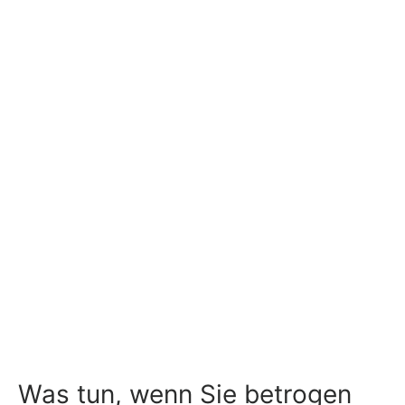
Was tun, wenn Sie betrogen