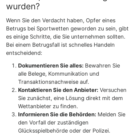
wurden?
Wenn Sie den Verdacht haben, Opfer eines
Betrugs bei Sportwetten geworden zu sein, gibt
es einige Schritte, die Sie unternehmen sollten.
Bei einem Betrugsfall ist schnelles Handeln
entscheidend:
Dokumentieren Sie alles:
Bewahren Sie
alle Belege, Kommunikation und
Transaktionsnachweise auf.
Kontaktieren Sie den Anbieter:
Versuchen
Sie zunächst, eine Lösung direkt mit dem
Wettanbieter zu finden.
Informieren Sie die Behörden:
Melden Sie
den Vorfall der zuständigen
Glücksspielbehörde oder der Polizei.