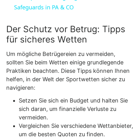
Safeguards in PA & CO
Der Schutz vor Betrug: Tipps
für sicheres Wetten
Um mögliche Betrügereien zu vermeiden,
sollten Sie beim Wetten einige grundlegende
Praktiken beachten. Diese Tipps können Ihnen
helfen, in der Welt der Sportwetten sicher zu
navigieren:
Setzen Sie sich ein Budget und halten Sie
sich daran, um finanzielle Verluste zu
vermeiden.
Vergleichen Sie verschiedene Wettanbieter,
um die besten Quoten zu finden.