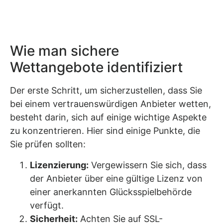
Wie man sichere
Wettangebote identifiziert
Der erste Schritt, um sicherzustellen, dass Sie
bei einem vertrauenswürdigen Anbieter wetten,
besteht darin, sich auf einige wichtige Aspekte
zu konzentrieren. Hier sind einige Punkte, die
Sie prüfen sollten:
Lizenzierung:
Vergewissern Sie sich, dass
der Anbieter über eine gültige Lizenz von
einer anerkannten Glücksspielbehörde
verfügt.
Sicherheit:
Achten Sie auf SSL-