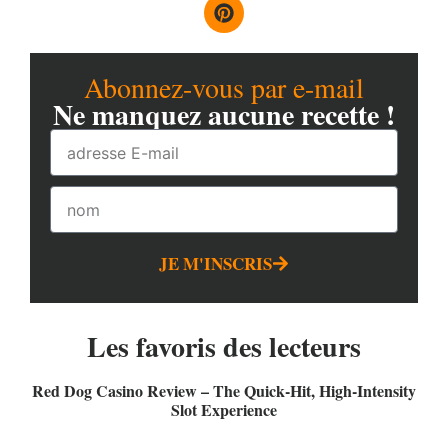
Abonnez-vous par e-mail
Ne manquez aucune recette !
JE M'INSCRIS
Les favoris des lecteurs
Red Dog Casino Review – The Quick‑Hit, High‑Intensity
Slot Experience