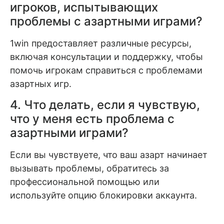
игроков, испытывающих
проблемы с азартными играми?
1win предоставляет различные ресурсы,
включая консультации и поддержку, чтобы
помочь игрокам справиться с проблемами
азартных игр.
4. Что делать, если я чувствую,
что у меня есть проблема с
азартными играми?
Если вы чувствуете, что ваш азарт начинает
вызывать проблемы, обратитесь за
профессиональной помощью или
используйте опцию блокировки аккаунта.