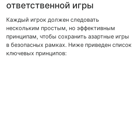
ответственной игры
Каждый игрок должен следовать
нескольким простым, но эффективным
принципам, чтобы сохранить азартные игры
в безопасных рамках. Ниже приведен список
ключевых принципов: