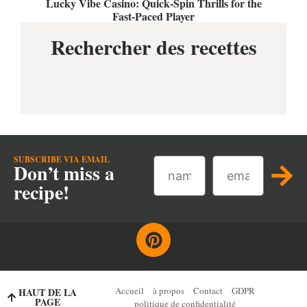
Lucky Vibe Casino: Quick‑Spin Thrills for the
Fast‑Paced Player
Rechercher des recettes
SUBSCRIBE VIA EMAIL
Don’t miss a
recipe!
Accueil
à propos
Contact
GDPR
HAUT DE LA
PAGE
politique de confidentialité