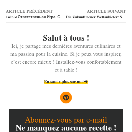
ARTICLE PRÉCÉDENT
ARTICLE SUIVANT
1win и Ответственная Игра: Советы Для Игроков
Die Zukunft neuer Wettanbieter: Sportwetten ohne OASIS-Trends
Salut à tous !
Ici, je partage mes dernières aventures culinaires et
ma passion pour la cuisine. Si je peux vous inspirer,
c’est encore mieux ! Installez-vous confortablement
et à table !
En savoir plus sur moi
Abonnez-vous par e-mail
Ne manquez aucune recette !