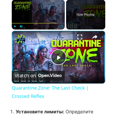
×
Now Playing
×
Play
Unmute
Fullscreen
Quarantine Zone: The Last Check | Crossed Reflex
Play Video
Watch on
Quarantine Zone: The Last Check |
Crossed Reflex
Установите лимиты:
Определите