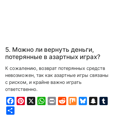
5. Можно ли вернуть деньги,
потерянные в азартных играх?
К сожалению, возврат потерянных средств
невозможен, так как азартные игры связаны
с риском, и крайне важно играть
ответственно.
Facebook
Pinterest
X
WhatsApp
Print
Reddit
Mix
Bluesk
Snap
T
Share