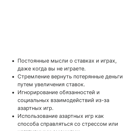
Постоянные мысли о ставках и играх,
даже когда вы не играете.
Стремление вернуть потерянные деньги
путем увеличения ставок.
Игнорирование обязанностей и
социальных взаимодействий из-за
азартных игр.
Использование азартных игр как
способа справляться со стрессом или